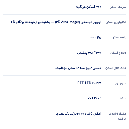
300 اسکن در ثانیه
سرعت اسکن
ایمیجر دو‌بعدی (۲D Area Imager) — پشتیبانی از بارکدهای 1D و 2D
تکنولوژی اسکن
45 درجه
زاویه اسکن
640 * 480 پیکسل
وضوح اسکن
دستی / پیوسته / اسکن اتوماتیک
حالت های اسکن
RED LED 660nm
منبع نور
2 مگابایت
حافظه
امکان ذخیره 2000 بارکد تک بعدی
مقدار ذخیره در
حافظه