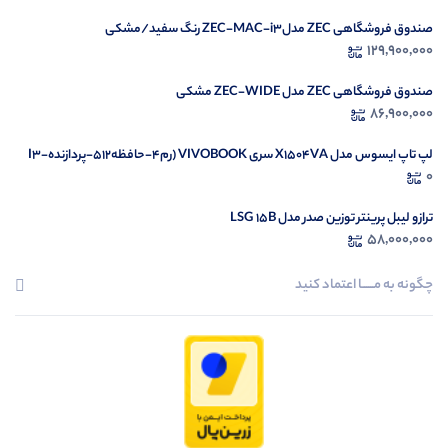
صندوق فروشگاهی ZEC مدلZEC-MAC-i3 رنگ سفید/مشکی
129,900,000
صندوق فروشگاهی ZEC مدل ZEC-WIDE مشکی
86,900,000
لپ تاپ ایسوس مدل X1504VA سری VIVOBOOK (رم4-حافظه512-پردازندهI3-
1335U)
0
ترازو لیبل پرینتر توزین صدر مدل LSG 15B
58,000,000
چگونه به مــــــا اعتماد کنید