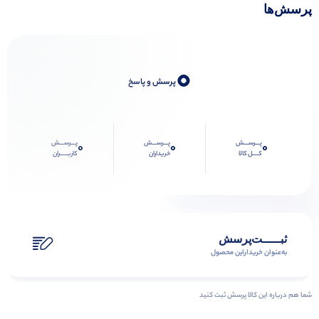
پرسش‌ها
0
پرسش و پاسخ
پـــرســـش
پـــرســـش
پـــرســـش
0
0
0
کــــل کالا
خریداران
کاربـــــران
ثبـــــت‌پرسش
به‌عنوان ‌خریدار‌این‌ محصول
شما هم درباره این کالا پرسش ثبت کنید