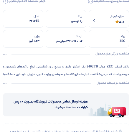
قیمت بهتری سراغ دارید ، اعلام کنید
گزارش مشخصات کالا یا موارد قانونی
برند
مدل
امتیاز 0 خریدار
0.0
زد ای سی
2402TB
برند
ابعاد
وزن
ZEC
۱۰۲ × ۷۱ × ۱۷۷ میلی‌متر
253 گرم
مشاهده ویژگی‌های محصول
بارکد اسکنر
ZEC مدل 2402TB
یک اسکنر دقیق و سریع برای شناسایی انواع بارکدهای یک‌بعدی و
دوبعدی است که در فروشگاه‌ها، انبارها، داروخانه‌ها و محیط‌های پرتردد کاربرد فراوان دارد. این دستگاه با
فناوری پیشرفته خود قادر است بارکدها را از روی کاغذ، لیبل و حتی نمایشگر موبایل و تبلت به‌راحتی بخواند و
مشاهده توضیحات محصول
دقت بالایی در پردازش داده‌ها ارائه دهد.
پشتیبانی از اتصال USB و بلوتوث باعث می‌شود استفاده از آن در شرایط مختلف بسیار آسان و منعطف باشد.
هزینه ارسال تمامی محصولات فروشگاه بصورت << پس
طراحی ارگونومیک و سبک آن راحتی در استفاده طولانی‌مدت را تضمین کرده و بدنه مقاوم دستگاه نیز دوام و
کرایه >> محاسبه میشود.
کارایی آن را در محیط‌های پرکار تضمین می‌کند. اگر به دنبال بارکدخوانی سریع، دقیق و مقرون‌به‌صرفه برای
بهبود روند فروش و مدیریت موجودی هستید، مدل 2402TB انتخابی مطمئن و کاربردی خواهد بود.