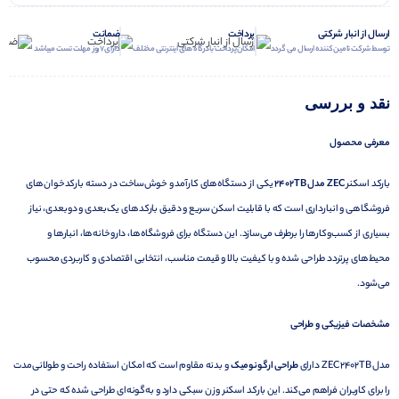
ارسال از انبار شرکتی
پرداخت
ضمانت
توسط شرکت تامین کننده ارسال می گردد
امکان پرداخت با درگاه های اینترنتی مختلف
دارای 7 روز مهلت تست میباشد
نقد و بررسی
معرفی محصول
بارکد اسکنر
ZEC
مدل 2402
TB
یکی از دستگاه‌های کارآمد و خوش‌ساخت در دسته بارکدخوان‌های
فروشگاهی و انبارداری است که با قابلیت اسکن سریع و دقیق بارکدهای یک‌بعدی و دوبعدی، نیاز
بسیاری از کسب‌وکارها را برطرف می‌سازد. این دستگاه برای فروشگاه‌ها، داروخانه‌ها، انبارها و
محیط‌های پرتردد طراحی شده و با کیفیت بالا و قیمت مناسب، انتخابی اقتصادی و کاربردی محسوب
می‌شود.
مشخصات فیزیکی و طراحی
مدل ZEC 2402TB دارای
طراحی ارگونومیک
و بدنه مقاوم است که امکان استفاده راحت و طولانی‌مدت
را برای کاربران فراهم می‌کند. این بارکد اسکنر وزن سبکی دارد و به‌گونه‌ای طراحی شده که حتی در