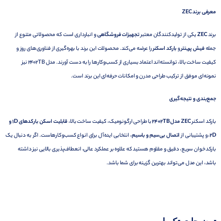
معرفی برند
ZEC
برند
ZEC
یکی از تولیدکنندگان معتبر
تجهیزات فروشگاهی
و انبارداری است که محصولاتی متنوع از
جمله
فیش پرینتر
و
بارکد اسکنر
را عرضه می‌کند. محصولات این برند با بهره‌گیری از فناوری‌های روز و
کیفیت ساخت بالا، توانسته‌اند اعتماد بسیاری از کسب‌وکارها را به دست آورند. مدل 2402TB نیز
نمونه‌ای موفق از ترکیب طراحی مدرن و امکانات حرفه‌ای این برند است.
جمع‌بندی و نتیجه‌گیری
بارکد اسکنر
ZEC
مدل 2402
TB
با طراحی ارگونومیک، کیفیت ساخت بالا،
قابلیت اسکن بارکدهای 1D و
2D
، و پشتیبانی از
اتصال بی‌سیم و باسیم
، انتخابی ایده‌آل برای انواع کسب‌وکارهاست. اگر به دنبال یک
بارکدخوان سریع، دقیق و مقاوم هستید که علاوه بر عملکرد عالی، انعطاف‌پذیری بالایی نیز داشته
باشد، این مدل می‌تواند بهترین گزینه برای شما باشد.