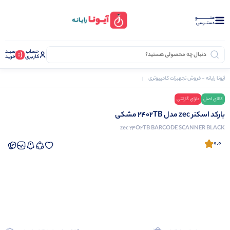
منــــــــــــو
دستــرسی
حساب
سبـد
(:
کاربری
خرید
آیونا رایانه - فروش تجهیزات کامپیوتری
تجهیزات فروشگاهی
بارکد اسکنر
بارکد اسکنر zec مدل 2402TB مشکی
کالای اصل
دارای گارانتی
نرم افزار دشت
بارکد اسکنر zec مدل 2402TB مشکی
zec 24O2TB BARCODE SCANNER BLACK
0.0