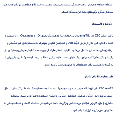
استفاده مداوم و طولانی باعث خستگی دست نمی‌شود. کیفیت ساخت بالا و مقاومت در برابر ضربه‌های
سبک از دیگر ویژگی‌های مهم این دستگاه است.
امکانات و قابلیت‌ها
بارکد اسکنر ZEC مدل 2402TB توانایی خواندن
بارکدهای یک‌بعدی
(1D) و
دوبعدی
(2D) را با سرعت و
دقت بالا دارد. این مدل از طریق
درگاه USB
و همچنین فناوری
بلوتوث
به سیستم‌های فروشگاهی و
نرم‌افزارهای حسابداری متصل می‌شود. قابلیت اسکن بارکد از روی صفحه نمایش موبایل و مانیتور نیز
یکی از ویژگی‌های کاربردی این بارکدخوان است. علاوه بر این، عملکرد بی‌صدا و مصرف انرژی پایین آن را
به گزینه‌ای مناسب برای محیط‌های کاری پرتردد تبدیل کرده است.
کاربردها و مزایا برای کاربران
ZEC 2402TB برای فروشگاه‌های زنجیره‌ای، سوپرمارکت‌ها، داروخانه‌ها و مراکز خدماتی گزینه‌ای ایده‌آل
است. سرعت بالای اسکن، کاهش خطاهای انسانی، و امکان استفاده به‌صورت بی‌سیم، سهولت
بیشتری را برای کاربران فراهم می‌کند. این ویژگی‌ها باعث می‌شود فرآیند ثبت کالاها و خدمات‌رسانی به
مشتریان سریع‌تر و دقیق‌تر انجام شود.