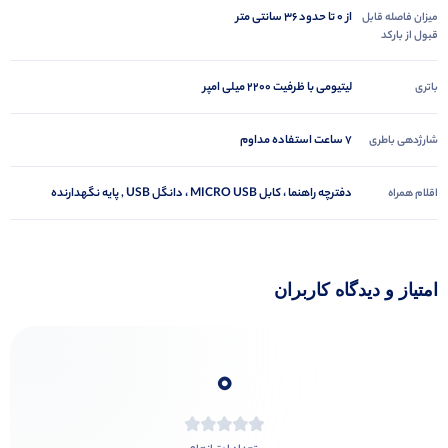
از 0 تا حدود 36 سانتی متر
میزان فاصله قابل
قبول از بارکد
لیتیومی با ظرفیت 2200 میلی امپر
باتری
7 ساعت استفاده مداوم
شارژدهی باطری
دفترچه راهنما ، کابل MICRO USB ، دانگل USB , پایه نگهدارنده
اقلام همراه
امتیاز و دیدگاه کاربران
0