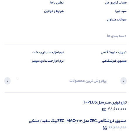
حساب کاربری من
تماس با ما
سبد خرید
شرایط و قوانین
سوالات متداول
دسته بندی ها
تجهیزات فروشگاهی
نرم افزار حسابداری دشت
صندوق فروشگاهی
نرم افزار حسابداری سپیدز
پرفروش ترین محصولات
آخرین محصول
ترازو توزین صدر مدل T-PLUS
در ح
48,600,000
م
صندوق فروشگاهی ZEC مدل ZEC-MAC6412 رنگ سفید/مشکی
99,900,000