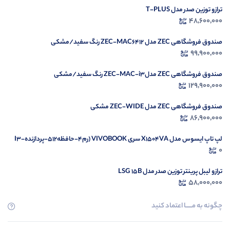
در حال بارگیری ...
ترازو توزین صدر مدل T-PLUS
48,600,000
مشاهده محصولات
صندوق فروشگاهی ZEC مدل ZEC-MAC6412 رنگ سفید/مشکی
99,900,000
صندوق فروشگاهی ZEC مدلZEC-MAC-i3 رنگ سفید/مشکی
129,900,000
صندوق فروشگاهی ZEC مدل ZEC-WIDE مشکی
86,900,000
لپ تاپ ایسوس مدل X1504VA سری VIVOBOOK (رم4-حافظه512-پردازندهI3-
1335U)
0
ترازو لیبل پرینتر توزین صدر مدل LSG 15B
58,000,000
چگونه به مــــــا اعتماد کنید