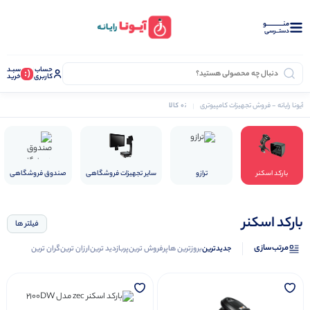
منــــــــــــو
دستــرسی
حساب
سبـد
(:
کاربری
خرید
0 کالا
آیونا رایانه - فروش تجهیزات کامپیوتری
تجهیزات فروشگاهی
بارکد اسکنر
ترازو
بارکد اسکنر
ترازو
سایر تجهیزات فروشگاهی
صندوق فروشگاهی
بارکد اسکنر
فیلتر ها
مرتب‌سازی
جدیدترین
بروزترین ها
پرفروش ترین
پربازدید ترین
ارزان ترین
گران ترین