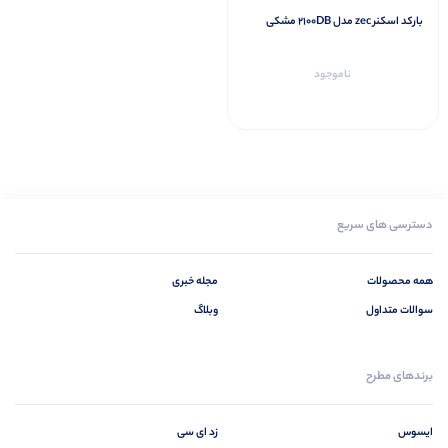
بارکد اسکنر zec مدل 2100DB مشکی
ناموجود
دسترسی های سریع
همه محصولات
مجله خبری
سوالات متداول
وبلاگ
برندهای مطرح
ایسوس
زد ای سی