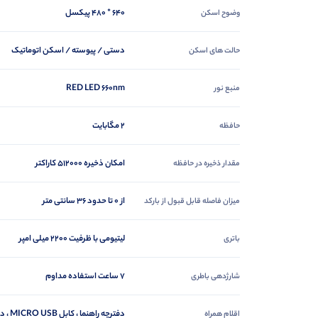
640 * 480 پیکسل
وضوح اسکن
دستی / پیوسته / اسکن اتوماتیک
حالت های اسکن
RED LED 660nm
منبع نور
2 مگابایت
حافظه
امکان ذخیره 512000 کاراکتر
مقدار ذخیره در حافظه
از 0 تا حدود 36 سانتی متر
میزان فاصله قابل قبول از بارکد
لیتیومی با ظرفیت 2200 میلی امپر
باتری
7 ساعت استفاده مداوم
شارژدهی باطری
دفترچه راهنما ، کابل MICRO USB ، دانگل USB , پایه نگهدارنده
اقلام همراه