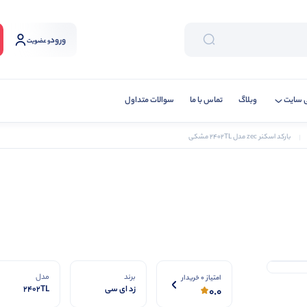
ورود
و عضویت
 سایت
وبلاگ
تماس با ما
سوالات متداول
بارکد اسکنر zec مدل 2402TL مشکی
برند
مدل
امتیاز 0 خریدار
زد ای سی
2402TL
0.0