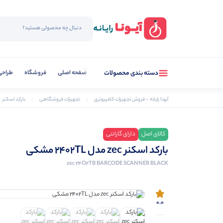
صفحه اصلی
فروشگاه
طراحی
دسته بندی محصولات
آیونا رایانه - فروش تجهیزات کامپیوتری
تجهیزات فروشگاهی
بارکد اسکنر
کالای اصل
دارای گارانتی
بارکد اسکنر zec مدل 2402TL مشکی
zec 24O2TB BARCODE SCANNER BLACK
0.0