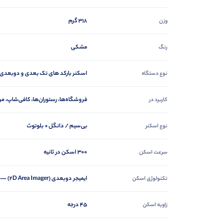
318 گرم
وزن
مشکی
رنگ
اسکنر بارکد های تک بعدی و دوبعدی
نوع دستگاه
فروشگاه‌ها، رستوران‌ها، کافی‌شاپ، مر
کاربرد در
بی‌سیم / دانگل + بلوتوث
نوع اسکنر
300 اسکن در ثانیه
سرعت اسکن
ایمیجر دو‌بعدی (۲D Area Imager) — پشتیبانی از بارکدهای 1D و 2D
تکنولوژی اسکن
45 درجه
زاویه اسکن