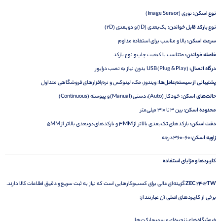
نوع اسکن:
نوری (Image Sensor)
نوع بارکد قابل خواندن:
یک‌بعدی (1D) و دوبعدی (2D)
سرعت اسکن:
بالا و مناسب برای استفاده مداوم
فاصله خواندن:
متناسب با کیفیت چاپ و نوع بارکد
درگاه اتصال:
USB (Plug & Play) بدون نیاز به نصب درایور
پشتیبانی از سیستم‌عامل‌ها:
ویندوز، مک، لینوکس و نرم‌افزارهای فروشگاهی متداول
حالت‌های اسکن:
خودکار (Auto)، دستی (Manual) و پیوسته (Continuous)
محدوده اسکن:
بین 3 تا 310 میلی‌متر
دقت اسکن:
بارکدهای تک‌بعدی بالاتر از 3MM و بارکدهای دوبعدی بالاتر از 5MM
زاویه اسکن:
60-360 درجه
کاربردها و مزایای استفاده
ZEC 2402TW
گزینه‌ای عالی برای کسب‌وکارهایی است که نیاز به ثبت سریع و دقیق اطلاعات کالا دارند.
برخی از کاربردهای اصلی آن عبارتند از:
فروشگاه‌های زنجیره‌ای و سوپرمارکت‌ها