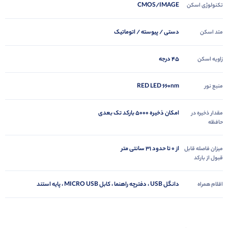
CMOS/IMAGE
تکنولوژی اسکن
دستی / پیوسته / اتوماتیک
متد اسکن
45 درجه
زاویه اسکن
RED LED 660nm
منبع نور
امکان ذخیره 5000 بارکد تک بعدی
مقدار ذخیره در
حافظه
از 0 تا حدود 31 سانتی متر
میزان فاصله قابل
قبول از بارکد
دانگل USB ، دفترچه راهنما ، کابل MICRO USB ، پایه استند
اقلام همراه