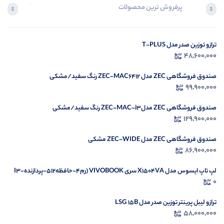
پرفروش ترین محصولات
آخرین محصول
ترازو توزین صدر مدل T-PLUS
در ح
48,600,000
م
صندوق فروشگاهی ZEC مدل ZEC-MAC6412 رنگ سفید/مشکی
99,900,000
صندوق فروشگاهی ZEC مدلZEC-MAC-i3 رنگ سفید/مشکی
129,900,000
صندوق فروشگاهی ZEC مدل ZEC-WIDE مشکی
86,900,000
لپ تاپ ایسوس مدل X1504VA سری VIVOBOOK (رم4-حافظه512-پردازندهI3-
1335U)
0
ترازو لیبل پرینتر توزین صدر مدل LSG 15B
58,000,000