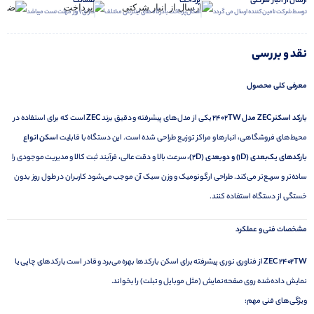
ارسال از انبار شرکتی
پرداخت
ضمانت
توسط شرکت تامین کننده ارسال می گردد
امکان پرداخت با درگاه های اینترنتی مختلف
دارای 7 روز مهلت تست میباشد
نقد و بررسی
معرفی کلی محصول
بارکد اسکنر ZEC
مدل 2402TW
یکی از مدل‌های پیشرفته و دقیق برند
ZEC
است که برای استفاده در
محیط‌های فروشگاهی، انبارها و مراکز توزیع طراحی شده است. این دستگاه با قابلیت
اسکن انواع
بارکدهای یک‌بعدی
(1D)
و دوبعدی (2D)
، سرعت بالا و دقت عالی، فرآیند ثبت کالا و مدیریت موجودی را
ساده‌تر و سریع‌تر می‌کند. طراحی ارگونومیک و وزن سبک آن موجب می‌شود کاربران در طول روز بدون
خستگی از دستگاه استفاده کنند.
مشخصات فنی و عملکرد
ZEC 2402TW
از فناوری نوری پیشرفته برای اسکن بارکدها بهره می‌برد و قادر است بارکدهای چاپی یا
نمایش داده‌شده روی صفحه‌نمایش (مثل موبایل و تبلت) را بخواند.
ویژگی‌های فنی مهم: