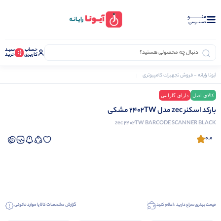
منــــــــــــو
دستــرسی
حساب
سبـد
(:
کاربری
خرید
آیونا رایانه - فروش تجهیزات کامپیوتری
تجهیزات فروشگاهی
بارکد اسکنر
بارکد اسکنر zec مدل 2402TW مشکی
کالای اصل
دارای گارانتی
نرم افزار دشت
بارکد اسکنر zec مدل 2402TW مشکی
zec 2402TW BARCODE SCANNER BLACK
0.0
قیمت بهتری سراغ دارید ، اعلام کنید
گزارش مشخصات کالا یا موارد قانونی