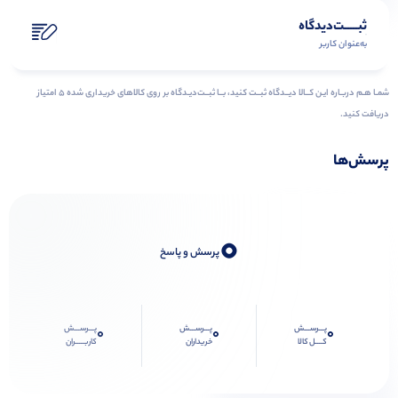
ثبـــــت‌دیدگاه
به‌عنوان کاربر
شمـا هـم دربـاره ایـن کــالا دیــدگاه ثبــت کنید، بــا ثبــت‌دیـدگاه بر روی کالاهای خریداری شده ۵ امتیاز
دریافت کنید.
پرسش‌ها
0
پرسش و پاسخ
پـــرســـش
پـــرســـش
پـــرســـش
0
0
0
کــــل کالا
خریداران
کاربـــــران