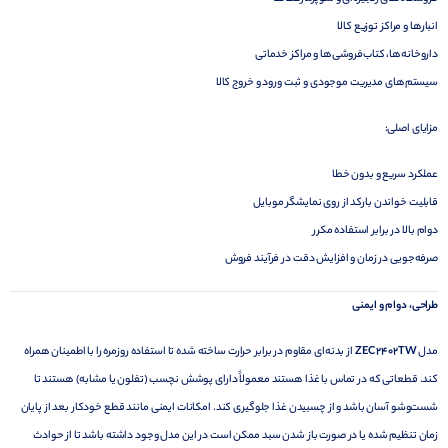
انبارها و مراکز توزیع کالا
داروخانه‌ها، کتاب‌فروشی‌ها و مراکز خدماتی
سیستم‌های مدیریت موجودی و ثبت ورود و خروج کالا
مزایای اصلی:
عملکرد سریع و بدون خطا
قابلیت خواندن بارکد از روی نمایشگر موبایل
دوام بالا در برابر استفاده مکرر
صرفه‌جویی در زمان و افزایش دقت در فرآیند فروش
طراحی، دوام و ایمنی
مدل
ZEC 2402TW
از بدنه‌ای مقاوم در برابر حرارت ساخته شده تا استفاده روزمره را با اطمینان همراه
کند. قطعاتی که در تماس با غذا هستند معمولاً دارای پوشش نچسب (تفلون یا مشابه) هستند تا
شست‌وشو آسان باشد و از چسبیدن غذا جلوگیری کند. امکانات ایمنی مانند قطع خودکار بعد از پایان
زمان تنظیم شده یا در صورت باز شدن سبد ممکن است در این مدل وجود داشته باشد تا از حوادث