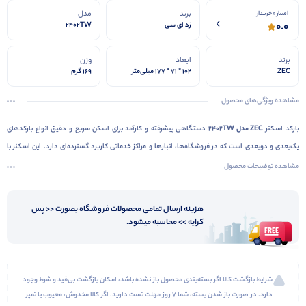
برند
مدل
امتیاز 0 خریدار
0.0
زد ای سی
2402TW
برند
ابعاد
وزن
ZEC
۱۰۲ * ۷۱ * ۱۷۷ میلی‌متر
169 گرم
مشاهده ویژگی‌های محصول
بارکد اسکنر
ZEC مدل 2402TW
دستگاهی پیشرفته و کارآمد برای اسکن سریع و دقیق انواع بارکدهای
یک‌بعدی و دوبعدی است که در فروشگاه‌ها، انبارها و مراکز خدماتی کاربرد گسترده‌ای دارد. این اسکنر با
بهره‌گیری از فناوری نوری دقیق، حتی بارکدهای آسیب‌دیده یا در شرایط نوری ضعیف را به‌سرعت شناسایی
مشاهده توضیحات محصول
می‌کند.
اتصال بی‌سیم از طریق دانگل USB، انعطاف و راحتی بیشتری هنگام استفاده فراهم می‌آورد و جابه‌جایی
هزینه ارسال تمامی محصولات فروشگاه بصورت << پس
در محیط کار را آسان می‌کند. طراحی ارگونومیک و وزن سبک دستگاه، استفاده طولانی‌مدت بدون خستگی را
کرایه >> محاسبه میشود.
ممکن می‌سازد. بدنه مستحکم و مقاوم در برابر سقوط، دوام و عمر طولانی دستگاه را تضمین می‌کند.
ZEC
2402TW
انتخابی ایده‌آل برای کسب‌وکارهایی است که به سرعت، دقت و کیفیت عملکرد اهمیت می‌دهند.
شرایط بازگشت کالا اگر بسته‌بندی محصول باز نشده باشد، امکان بازگشت بی‌قید و شرط وجود
دارد. در صورت باز شدن بسته، شما ۷ روز مهلت تست دارید. اگر کالا مخدوش، معیوب یا تمپر