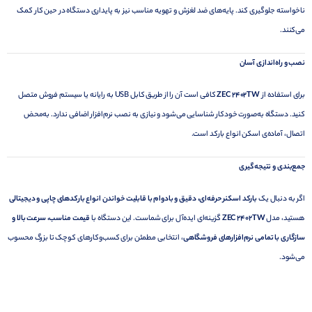
ناخواسته جلوگیری کند. پایه‌های ضد لغزش و تهویه مناسب نیز به پایداری دستگاه در حین کار کمک
می‌کنند.
نصب و راه‌اندازی آسان
برای استفاده از
ZEC 2402TW
کافی است آن را از طریق کابل USB به رایانه یا سیستم فروش متصل
کنید. دستگاه به‌صورت خودکار شناسایی می‌شود و نیازی به نصب نرم‌افزار اضافی ندارد. به‌محض
اتصال، آماده‌ی اسکن انواع بارکد است.
جمع‌بندی و نتیجه‌گیری
اگر به دنبال یک
بارکد اسکنر حرفه‌ای، دقیق و بادوام با قابلیت خواندن انواع بارکدهای چاپی و دیجیتالی
هستید، مدل
ZEC 2402TW
گزینه‌ای ایده‌آل برای شماست. این دستگاه با
قیمت مناسب، سرعت بالا و
سازگاری با تمامی نرم‌افزارهای فروشگاهی
، انتخابی مطمئن برای کسب‌وکارهای کوچک تا بزرگ محسوب
می‌شود.