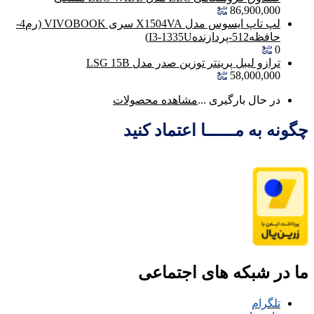
86,900,000
لپ تاپ ایسوس مدل X1504VA سری VIVOBOOK (رم4-
حافظه512-پردازندهI3-1335U)
0
ترازو لیبل پرینتر توزین صدر مدل LSG 15B
58,000,000
در حال بارگیری ...
مشاهده محصولات
چگونه به مــــــا اعتماد کنید
ما در شبکه های اجتماعی
تلگرام