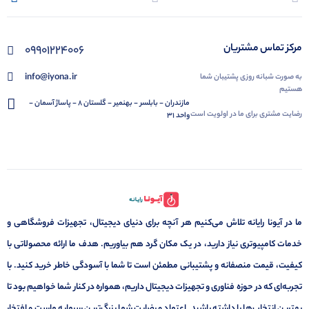
مرکز تماس مشتریان
09901224006
info@iyona.ir
به صورت شبانه روزی پشتیبان شما
هستیم
مازندران - بابلسر - بهنمیر - گلستان 8 - پاساژ آسمان -
رضایت مشتری برای ما در اولویت است
واحد 31
ما در آیونا رایانه تلاش می‌کنیم هر آنچه برای دنیای دیجیتال، تجهیزات فروشگاهی و
خدمات کامپیوتری نیاز دارید، در یک مکان گرد هم بیاوریم. هدف ما ارائه محصولاتی با
کیفیت، قیمت منصفانه و پشتیبانی مطمئن است تا شما با آسودگی خاطر خرید کنید. با
تجربه‌ای که در حوزه فناوری و تجهیزات دیجیتال داریم، همواره در کنار شما خواهیم بود تا
بهترین انتخاب‌ها را داشته باشید. اعتماد و رضایت شما بزرگ‌ترین سرمایه ماست و افتخار