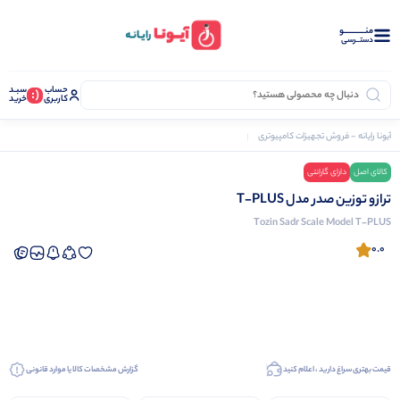
منــــــــــــو
دستــرسی
حساب
سبـد
(:
کاربری
خرید
آیونا رایانه - فروش تجهیزات کامپیوتری
تجهیزات فروشگاهی
ترازو
ترازو توزین صدر مدل T-PLUS
کالای اصل
دارای گارانتی
نرم افزار دشت
ترازو توزین صدر مدل T-PLUS
Tozin Sadr Scale Model T-PLUS
0.0
قیمت بهتری سراغ دارید ، اعلام کنید
گزارش مشخصات کالا یا موارد قانونی