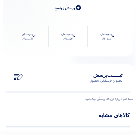
0
پرسش و پاسخ
پـــرســـش
پـــرســـش
پـــرســـش
0
0
0
کــــل کالا
خریداران
کاربـــــران
ثبـــــت‌پرسش
به‌عنوان ‌خریدار‌این‌ محصول
شما هم درباره این کالا پرسش ثبت کنید
کالاهای مشابه