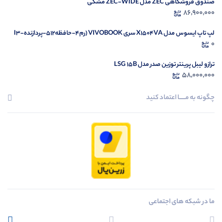
صندوق فروشگاهی ZEC مدل ZEC-WIDE مشکی
86,900,000
لپ تاپ ایسوس مدل X1504VA سری VIVOBOOK (رم4-حافظه512-پردازندهI3-
1335U)
0
ترازو لیبل پرینتر توزین صدر مدل LSG 15B
58,000,000
چگونه به مــــــا اعتماد کنید
ما در شبکه های اجتماعی