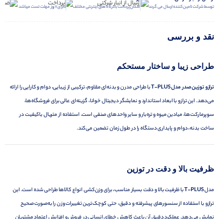
توسط شرکت تامین کننده ارسال می گردد
امکان پرداخت با درگاه های اینترنتی مختلف
دارای 7 روز مهلت تست میباشد
نقد و بررسی
طراحی زیبا و ساختار مستحکم
ترازو توزین صدر مدل T-PLUS
با طراحی مدرن و بدنه‌ای مقاوم، ترکیبی از زیبایی، دوام و کارایی را ارائه
می‌دهد. این ترازو با ابعاد استاندارد و نمایشگر دیجیتال خوانا، گزینه‌ای عالی برای فروشگاه‌ها،
سوپرمارکت‌ها، میادین میوه و تره‌بار و سایر واحدهای صنفی است. استفاده از متریال باکیفیت در
ساخت بدنه، دوام و پایداری دستگاه را در طول زمان تضمین می‌کند.
ظرفیت بالا و دقت در توزین
مدل
T-PLUS
با ظرفیت بالا و دقت بسیار مناسب، برای وزن‌کشی انواع کالاها طراحی شده است. این
ترازو با استفاده از سنسورهای پیشرفته و دقیق، حتی کوچک‌ترین تغییرات وزن را به‌صورت صحیح
نمایش می‌دهد. عملکرد دقیق آن باعث کاهش خطای انسانی در فروش و افزایش اعتماد مشتریان