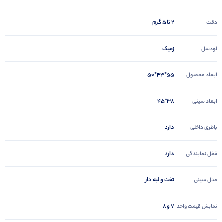
2 تا 5 گرم
دقت
زمیک
لودسل
55*43*50
ابعاد محصول
38*45
ابعاد سینی
دارد
باطری داخلی
دارد
قفل نمایندگی
تخت و لبه دار
مدل سینی
7 و 8
نمایش قیمت واحد