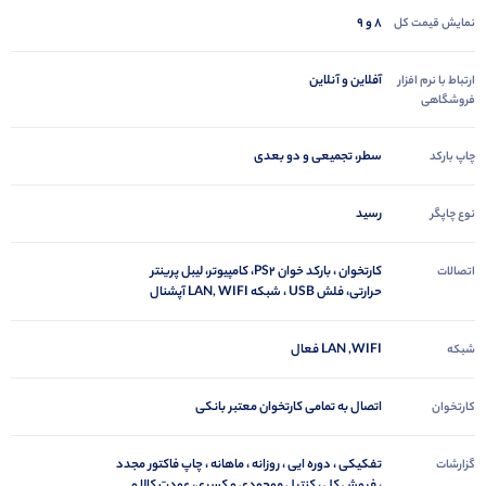
8 و 9
نمایش قیمت کل
آفلاین و آنلاین
ارتباط با نرم افزار
فروشگاهی
سطر، تجمیعی و دو بعدی
چاپ بارکد
رسید
نوع چاپگر
کارتخوان ، بارکد خوان PS2، کامپیوتر، لیبل پرینتر
اتصالات
حرارتی، فلش USB ، شبکه LAN, WIFI آپشنال
LAN ,WIFI فعال
شبکه
اتصال به تمامی کارتخوان معتبر بانکی
کارتخوان
تفکیکی ، دوره ایی ، روزانه ، ماهانه ، چاپ فاکتور مجدد
گزارشات