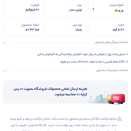
برند
ظرفیت
امتیاز 0 خریدار
0.0
توزین صدر
30 کیلوگرم
دقت
لودسل
ابعاد محصول
2 تا 5 گرم
زمیک
55*43*50
مشاهده ویژگی‌های محصول
1- تبدیل واحد پول از تومان به ریال جهت افزایش رقم ارسالی به کارتخوان بانکی
2- LCD تمام فارسی ۶ خط با ابعاد ۱۲۸×۲۴۷ سانت دو طرفه
3- اتصال آنلاین با بیش از ۲۰۰ نرم افزار فروشگاهی معتبر
مشاهده توضیحات محصول
4- اتصال به بارکدخوان PS2
5- دارای ۱۸ ماه گارانتی صدر سرویس
هزینه ارسال تمامی محصولات فروشگاه بصورت << پس
6- دارای ۳ مشتری همزمان فعال
کرایه >> محاسبه میشود.
شرایط بازگشت کالا اگر بسته‌بندی محصول باز نشده باشد، امکان بازگشت بی‌قید و شرط وجود
دارد. در صورت باز شدن بسته، شما ۷ روز مهلت تست دارید. اگر کالا مخدوش، معیوب یا تمپر