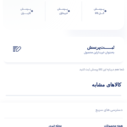
پـــرســـش
پـــرســـش
پـــرســـش
0
0
0
کــــل کالا
خریداران
کاربـــــران
ثبـــــت‌پرسش
به‌عنوان ‌خریدار‌این‌ محصول
شما هم درباره این کالا پرسش ثبت کنید
کالاهای مشابه
دسترسی های سریع
همه محصولات
مجله خبری