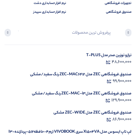
تجهیزات فروشگاهی
نرم افزار حسابداری دشت
صندوق فروشگاهی
نرم افزار حسابداری سپیدز
پرفروش ترین محصولات
آخرین محصول
ترازو توزین صدر مدل T-PLUS
در ح
48,600,000
م
صندوق فروشگاهی ZEC مدل ZEC-MAC6412 رنگ سفید/مشکی
99,900,000
صندوق فروشگاهی ZEC مدلZEC-MAC-i3 رنگ سفید/مشکی
129,900,000
صندوق فروشگاهی ZEC مدل ZEC-WIDE مشکی
86,900,000
لپ تاپ ایسوس مدل X1504VA سری VIVOBOOK (رم4-حافظه512-پردازندهI3-