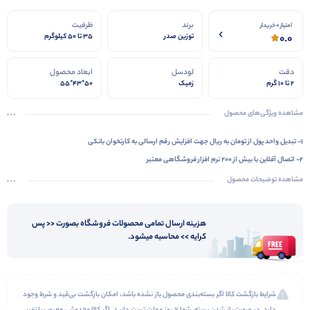
برند
ظرفیت
امتیاز 0 خریدار
0.0
توزین صدر
35 تا 50 کیلوگرم
دقت
لودسل
ابعاد محصول
2 تا 10 گرم
زمیک
50*43*55
مشاهده ویژگی‌های محصول
1- تبدیل واحد پول از تومان به ریال جهت افزایش رقم ارسالی به کارتخوان بانکی
2- اتصال آفلاین با بیش از 200 نرم افزار فروشگاهی معتبر
3- LCD تمام فارسی 6 خط با ابعاد 128*72 سانت یک طرفه (سمت کاربر)
مشاهده توضیحات محصول
4- اتصال به بارکدخوان PS2
5- قابلیت ذخیره پارسنگ مشتری و هر حافظه
هزینه ارسال تمامی محصولات فروشگاه بصورت << پس
6- دارای 18 ماه گارانتی صدر سرویس
کرایه >> محاسبه میشود.
شرایط بازگشت کالا اگر بسته‌بندی محصول باز نشده باشد، امکان بازگشت بی‌قید و شرط وجود