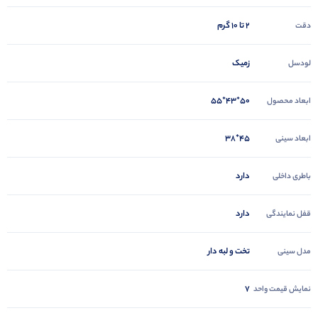
2 تا 10 گرم
دقت
زمیک
لودسل
50*43*55
ابعاد محصول
45*38
ابعاد سینی
دارد
باطری داخلی
دارد
قفل نمایندگی
تخت و لبه دار
مدل سینی
7
نمایش قیمت واحد