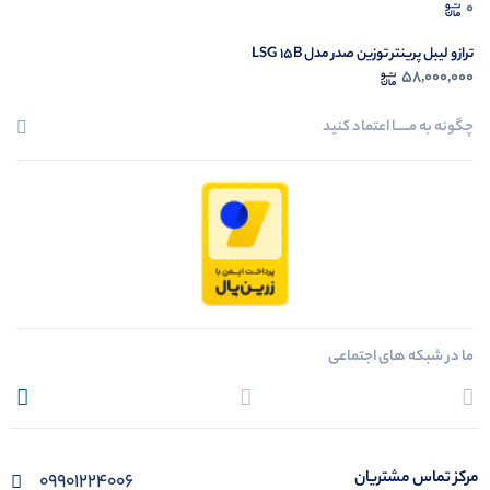
1335U)
0
ترازو لیبل پرینتر توزین صدر مدل LSG 15B
58,000,000
چگونه به مــــــا اعتماد کنید
ما در شبکه های اجتماعی
مرکز تماس مشتریان
09901224006