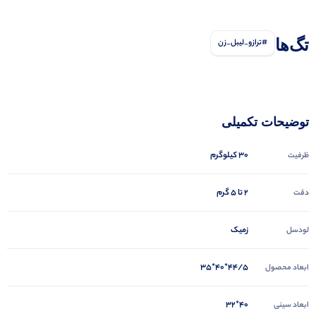
تگ‌ها
#ترازو_لیبل_زن
توضیحات تکمیلی
30 کیلوگرم
ظرفیت
2 تا 5 گرم
دقت
زمیک
لودسل
44/5*40*35
ابعاد محصول
40*32
ابعاد سینی