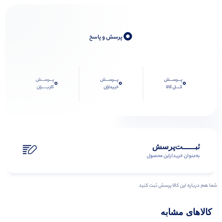
0
پرسش و پاسخ
پـــرســـش
پـــرســـش
پـــرســـش
0
0
0
کــــل کالا
خریداران
کاربـــــران
ثبـــــت‌پرسش
به‌عنوان ‌خریدار‌این‌ محصول
شما هم درباره این کالا پرسش ثبت کنید
کالاهای مشابه