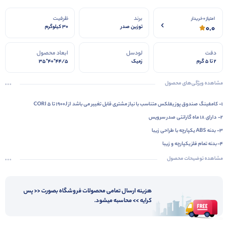
برند
ظرفیت
امتیاز 0 خریدار
0.0
توزین صدر
30 کیلوگرم
دقت
لودسل
ابعاد محصول
2 تا 5 گرم
زمیک
44/5*40*35
مشاهده ویژگی‌های محصول
1- کامفینگ صندوق پوز یفلکس متناسب با نیاز مشتری قابل تغییر می باشد از 1900J تا CORI 5
2- دارای 18 ماه گارانتی صدر سرویس
3- بدنه ABS یکپارچه با طراحی زیبا
4- بدنه تمام فلز یکپارچه و زیبا
مشاهده توضیحات محصول
هزینه ارسال تمامی محصولات فروشگاه بصورت << پس
کرایه >> محاسبه میشود.