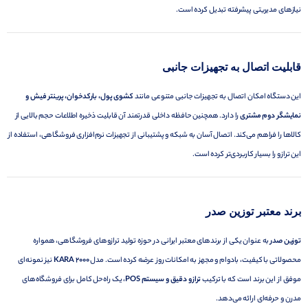
نیازهای مدیریتی پیشرفته تبدیل کرده است.
قابلیت اتصال به تجهیزات جانبی
این دستگاه امکان اتصال به تجهیزات جانبی متنوعی مانند
کشوی پول، بارکدخوان، پرینتر فیش و
نمایشگر دوم مشتری
را دارد. همچنین حافظه داخلی قدرتمند آن قابلیت ذخیره اطلاعات حجم بالایی از
کالاها را فراهم می‌کند. اتصال آسان به شبکه و پشتیبانی از تجهیزات نرم‌افزاری فروشگاهی، استفاده از
این ترازو را بسیار کاربردی‌تر کرده است.
برند معتبر توزین صدر
توزین صدر
به عنوان یکی از برندهای معتبر ایرانی در حوزه تولید ترازوهای فروشگاهی، همواره
محصولاتی با کیفیت، بادوام و مجهز به امکانات روز عرضه کرده است. مدل
KARA 2000
نیز نمونه‌ای
موفق از این برند است که با ترکیب
ترازو دقیق و سیستم POS
، یک راه‌حل کامل برای فروشگاه‌های
مدرن و حرفه‌ای ارائه می‌دهد.