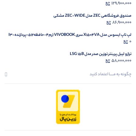
129,900,000
صندوق فروشگاهی ZEC مدل ZEC-WIDE مشکی
86,900,000
لپ تاپ ایسوس مدل X1504VA سری VIVOBOOK (رم4-حافظه512-پردازندهI3-
1335U)
0
ترازو لیبل پرینتر توزین صدر مدل LSG 15B
58,000,000
چگونه به مــــــا اعتماد کنید