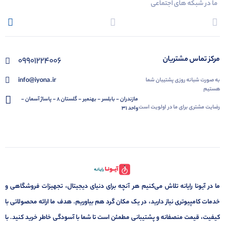
ما در شبکه های اجتماعی
مرکز تماس مشتریان
09901224006
info@iyona.ir
به صورت شبانه روزی پشتیبان شما
هستیم
مازندران - بابلسر - بهنمیر - گلستان 8 - پاساژ آسمان -
رضایت مشتری برای ما در اولویت است
واحد 31
ما در آیونا رایانه تلاش می‌کنیم هر آنچه برای دنیای دیجیتال، تجهیزات فروشگاهی و
خدمات کامپیوتری نیاز دارید، در یک مکان گرد هم بیاوریم. هدف ما ارائه محصولاتی با
کیفیت، قیمت منصفانه و پشتیبانی مطمئن است تا شما با آسودگی خاطر خرید کنید. با