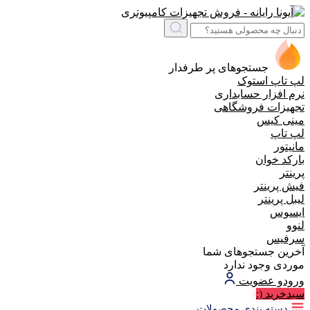
جستجوهای پر طرفدار
لپ تاپ استوک
نرم افزار حسابداری
تجهیزات فروشگاهی
مینی کیس
لپ تاپ
مانیتور
بارکد خوان
پرینتر
فیش پرینتر
لیبل پرینتر
ایسوس
لنوو
سرفیس
آخرین جستجوهای شما
موردی وجود ندارد
ورود
و عضویت
سبد‌خرید
(:
دسته بندی محصولات