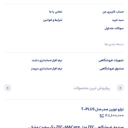
حساب کاربری من
تماس با ما
سبد خرید
شرایط و قوانین
سوالات متداول
دسته بندی ها
تجهیزات فروشگاهی
نرم افزار حسابداری دشت
صندوق فروشگاهی
نرم افزار حسابداری سپیدز
پرفروش ترین محصولات
در حال بارگیری ...
ترازو توزین صدر مدل T-PLUS
48,600,000
مشاهده محصولات
صندوق فروشگاهی ZEC مدل ZEC-MAC6412 رنگ سفید/مشکی