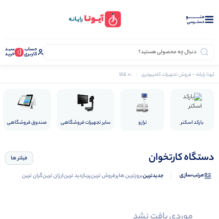
منــــــــــــو
دستــرسی
حساب
سبـد
(:
کاربری
خرید
0 کالا
آیونا رایانه - فروش تجهیزات کامپیوتری
تجهیزات فروشگاهی
دستگاه کارتخوان
نرم افزار دشت
بارکد اسکنر
ترازو
سایر تجهیزات فروشگاهی
صندوق فروشگاهی
دستگاه کارتخوان
فیلتر ها
مرتب‌سازی
جدیدترین
بروزترین ها
پرفروش ترین
پربازدید ترین
ارزان ترین
گران ترین
موردی یافت نشد