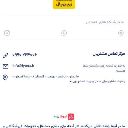
ما در شبکه های اجتماعی
مرکز تماس مشتریان
09901224006
info@iyona.ir
به صورت شبانه روزی پشتیبان شما
هستیم
مازندران - بابلسر - بهنمیر - گلستان 8 - پاساژ آسمان -
رضایت مشتری برای ما در اولویت است
واحد 31
ما در آیونا رایانه تلاش می‌کنیم هر آنچه برای دنیای دیجیتال، تجهیزات فروشگاهی و