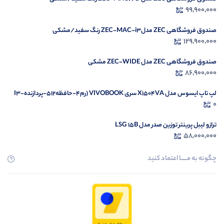
99,900,000
صندوق فروشگاهی ZEC مدلZEC-MAC-i3 رنگ سفید/مشکی
129,900,000
صندوق فروشگاهی ZEC مدل ZEC-WIDE مشکی
86,900,000
لپ تاپ ایسوس مدل X1504VA سری VIVOBOOK (رم4-حافظه512-پردازندهI3-
1335U)
0
ترازو لیبل پرینتر توزین صدر مدل LSG 15B
58,000,000
چگونه به مــــــا اعتماد کنید