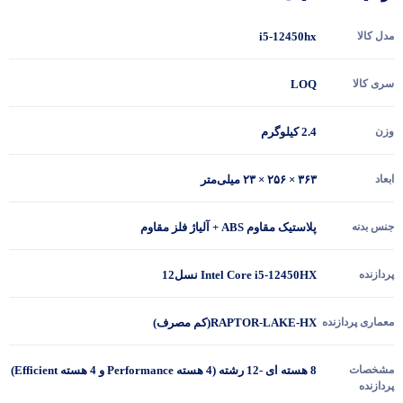
مدل کالا
i5-12450hx
سری کالا
LOQ
وزن
2.4 کیلوگرم
ابعاد
۳۶۳ × ۲۵۶ × ۲۳ میلی‌متر
جنس بدنه
پلاستیک مقاوم ABS + آلیاژ فلز مقاوم
پردازنده
Intel Core i5-12450HX نسل12
معماری پردازنده
RAPTOR-LAKE-HX(کم مصرف)
مشخصات
8 هسته ای -12 رشته (4 هسته Performance و 4 هسته Efficient)
پردازنده