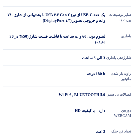
سایر توضیحات
یک عدد USB-C از نوع USB ۳.۲ Gen ۲ با پشتیبانی از شارژ ۱۴۰
پورت ها
وات و خروجی تصویر (DisplayPort ۱.۴)
باطری
لیتیوم یونی 60 وات ساعت با قابلیت فست شارژ (50% در 30
دقیقه)
شارژدهی باطری
3 الی 5 ساعت
زاویه باز شدن
تا 180 درجه
مانیتور
اتصالات بی سیم
Wi-Fi 6 , BLUETOOTH 5.0
دوربین
دارد – با کیفیت HD
WEBCAM
تعداد فن خنک
2 عدد