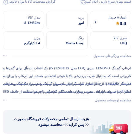
قیمت بهتری سراغ دارید ، اعلام کنید
گزارش مشخصات کالا یا موارد قانونی
برند
مدل کالا
امتیاز 0 خریدار
0.0
لنوو
i5-12450hx
سری کالا
رنگ
وزن
LOQ
Mecha Gray
2.4 کیلوگرم
مشاهده ویژگی‌های محصول
لپ‌تاپ گیمینگ
LENOVO سری LOQ مدل i5 (12450HX)
یک انتخاب ایده‌آل برای گیمرها و
کاربرانی است که به دنبال قدرت پردازشی بالا با قیمتی اقتصادی هستند. این لپ‌تاپ با پردازنده
قدرتمند Intel Core i5 12450HX، کارت گرافیک مخصوص گیمینگ و سیستم خنک‌کننده پیشرفته،
نمایشگر باکیفیت با نرخ تازه‌سازی مناسب، تجربه‌ای روان و لذت‌بخش برای گیمینگ و تماشای
امکان اجرای روان بازی‌های محبوب و برنامه‌های سنگین گرافیکی را فراهم می‌کند.
محتوا ارائه می‌دهد. طراحی مدرن و مقاوم، صفحه‌کلید مخصوص بازی، و استفاده از حافظه SSD
برای سرعت بالاتر در بارگذاری بازی‌ها از دیگر مزایای LOQ است. اگر به دنبال لپ‌تاپی قدرتمند،
مشاهده توضیحات محصول
بادوام و مناسب برای گیمینگ و کارهای حرفه‌ای هستید، این مدل یکی از بهترین انتخاب‌ها در رده
قیمتی خود محسوب می‌شود.
هزینه ارسال تمامی محصولات فروشگاه بصورت
<< پس کرایه >> محاسبه میشود.