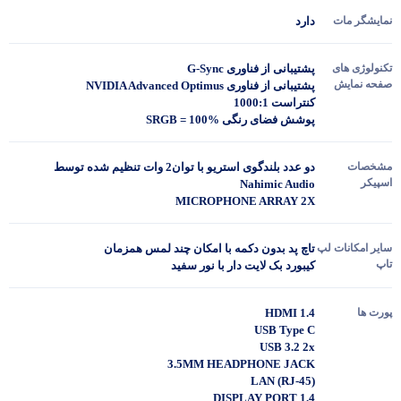
نمایشگر مات
دارد
تکنولوژی های
پشتیبانی از فناوری G-Sync
صفحه نمایش
پشتیبانی از فناوری NVIDIA Advanced Optimus
کنتراست 1000:1
پوشش فضای رنگی SRGB = 100%
مشخصات
دو عدد بلندگوی استریو با توان2 وات تنظیم شده توسط
اسپیکر
Nahimic Audio
MICROPHONE ARRAY 2X
سایر امکانات لپ
تاچ پد بدون دکمه با امکان چند لمس همزمان
تاپ
کیبورد بک لایت دار با نور سفید
پورت ها
HDMI 1.4
USB Type C
USB 3.2 2x
3.5MM HEADPHONE JACK
(LAN (RJ-45
DISPLAY PORT 1.4