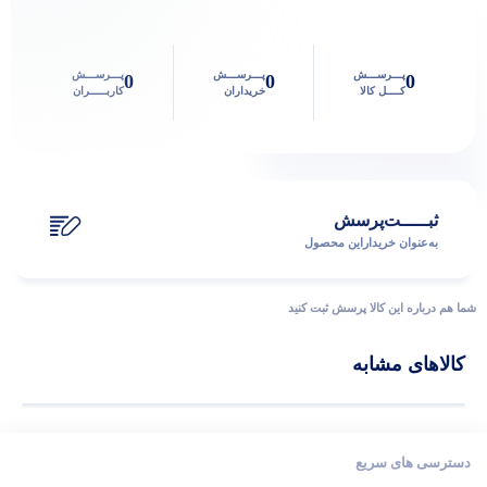
پـــرســـش
پـــرســـش
پـــرســـش
0
0
0
کــــل کالا
خریداران
کاربـــــران
ثبـــــت‌پرسش
به‌عنوان ‌خریدار‌این‌ محصول
شما هم درباره این کالا پرسش ثبت کنید
کالاهای مشابه
دسترسی های سریع