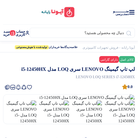
منــــــــــــو
دستــرسی
حساب
سبـد
(:
کاربری
خرید
آیونا رایانه - فروش تجهیزات کامپیوتری
لپ تاپ
خلاصه‌دیدگاه‌ها خریداران
لپ تاپ گیمینگ LENOVO سری LOQ مدل i5-12450HX
تولید‌شده با هوش‌مصنوعی
کالای اصل
دارای گارانتی
نرم افزار دشت
لپ تاپ گیمینگ LENOVO سری LOQ مدل i5-12450HX
LENOVO LOQ SERIES i7-12450HX
0.0