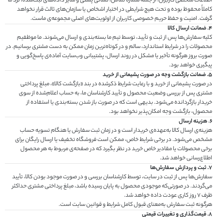
اطلاعات شخصی کاربران، از جمله شماره تماس، نشانی پستی و سایر داده‌های ثبت‌شده، نزد ما
کاملاً محفوظ بوده و تحت هیچ شرایطی در اختیار اشخاص یا سازمان‌های ثالث قرار نخواهد
گرفت. امنیت و حفظ حریم خصوصی کاربران از اولویت‌های اصلی مجموعه‌ی ماست.
4. ضمانت ارسال کالا
کلیه سفارش‌ها پس از ثبت و تأیید، توسط تیم ما بسته‌بندی و ارسال می‌شوند. ما موظفیم
محصولات را در شرایط استاندارد، سالم و در کوتاه‌ترین زمان ممکن به دست مشتری برسانیم. در
صورت بروز هرگونه تأخیر یا مشکل در روند ارسال، پشتیبانی وب‌سایت آماده‌ی پاسخ‌گویی و
پیگیری خواهد بود.
5. ضمانت بازگشت وجه در صورت پشیمانی از خرید
در صورت پشیمانی از خرید و با رعایت شرایط ذکرشده در بند «بازگشت کالا»، مبلغ پرداختی
مشتری پس از بررسی وضعیت محصول و تأیید کارشناسان ما، به حساب اعلام‌شده از سوی
خریدار بازگردانده می‌شود. بدیهی است که در صورت باز شدن بسته‌بندی یا استفاده از
محصول، بازگشت وجه امکان‌پذیر نخواهد بود.
6. هزینه ارسال
هزینه‌ی ارسال کالا به‌عهده‌ی خریدار است و در زمان ثبت سفارش یا هنگام تسویه حساب
مشخص می‌شود. در برخی شرایط خاص، ممکن است فروشگاه تخفیف یا ارسال رایگان برای
برخی محصولات یا مقادیر خاص خرید در نظر بگیرد که در صفحه‌ی مربوط به هر محصول
اطلاع‌رسانی خواهد شد.
7. ثبت و پردازش سفارش‌ها
سفارش‌ها پس از ثبت در سایت، توسط کارشناسان بررسی و در صورت موجود بودن کالا، تأیید
می‌گردند. در صورتی‌که موجودی محصول به پایان رسیده باشد، مبلغ پرداختی مشتری حداکثر
ظرف ۷ روز کاری عودت داده خواهد شد.
هرگونه ثبت سفارش به‌معنای قبول کامل شرایط و قوانین سایت است.
8. قیمت‌گذاری و تغییرات قیمتی