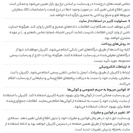
تمامی قیمت‌های درج‌شده در وب‌سایت بر اساس نرخ روز بازار تعیین می‌شود و ممکن است
بدون اطلاع قبلی تغییر کند. در صورت وجود خطا در درج قیمت یا مشخصات کالا، سفارش
مربوطه لغو و مبلغ پرداختی به مشتری بازگردانده خواهد شد.
9. مسئولیت کاربر در استفاده از سایت
کاربر موظف است هنگام ثبت اطلاعات، داده‌های صحیح و کامل را وارد کند. هرگونه خسارت
ناشی از وارد کردن اطلاعات نادرست (مانند آدرس اشتباه، شماره تماس نامعتبر و…) بر عهده
مشتری خواهد بود.
10. روش‌های پرداخت
کلیه پرداخت‌ها از طریق درگاه‌های امن بانکی انجام می‌شود. کاربران موظف‌اند تنها از
درگاه‌های معرفی‌شده در وب‌سایت استفاده کنند. هرگونه پرداخت خارج از وب‌سایت رسمی
مجموعه، مورد تأیید نیست.
11. ارتباطات الکترونیکی
ارتباط با کاربران از طریق پیامک، ایمیل یا تماس تلفنی رسمی انجام می‌شود. کاربران با ثبت
سفارش، رضایت خود را نسبت به دریافت پیام‌های اطلاع‌رسانی و تبلیغاتی از وب‌سایت اعلام
می‌کنند.
12. قوانین مربوط به حریم خصوصی و کوکی‌ها
این وب‌سایت ممکن است از کوکی‌ها برای بهبود تجربه کاربری استفاده کند. کاربران با استفاده
از سایت، رضایت خود را نسبت به استفاده از کوکی‌ها اعلام می‌نمایند. اطلاعات جمع‌آوری‌شده
فقط برای بهبود خدمات استفاده می‌شود.
13. تغییر در قوانین و مقررات
وب‌سایت حق دارد در هر زمان قوانین و مقررات خود را بدون اطلاع قبلی تغییر دهد. نسخه‌ی
به‌روز قوانین همواره از طریق همین صفحه در دسترس کاربران خواهد بود و ادامه استفاده از
سایت به‌منزله پذیرش تغییرات جدید است.