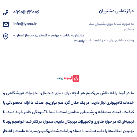
مرکز تماس مشتریان
09901224006
info@iyona.ir
به صورت شبانه روزی پشتیبان شما
هستیم
مازندران - بابلسر - بهنمیر - گلستان 8 - پاساژ آسمان -
رضایت مشتری برای ما در اولویت است
واحد 31
ما در آیونا رایانه تلاش می‌کنیم هر آنچه برای دنیای دیجیتال، تجهیزات فروشگاهی و
خدمات کامپیوتری نیاز دارید، در یک مکان گرد هم بیاوریم. هدف ما ارائه محصولاتی با
کیفیت، قیمت منصفانه و پشتیبانی مطمئن است تا شما با آسودگی خاطر خرید کنید. با
تجربه‌ای که در حوزه فناوری و تجهیزات دیجیتال داریم، همواره در کنار شما خواهیم بود تا
بهترین انتخاب‌ها را داشته باشید. اعتماد و رضایت شما بزرگ‌ترین سرمایه ماست و افتخار