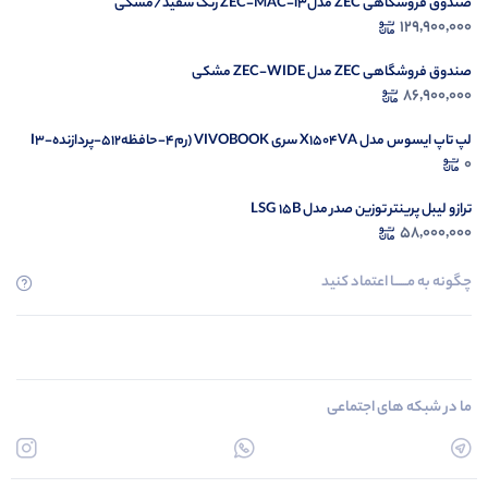
صندوق فروشگاهی ZEC مدلZEC-MAC-i3 رنگ سفید/مشکی
129,900,000
صندوق فروشگاهی ZEC مدل ZEC-WIDE مشکی
86,900,000
لپ تاپ ایسوس مدل X1504VA سری VIVOBOOK (رم4-حافظه512-پردازندهI3-
1335U)
0
ترازو لیبل پرینتر توزین صدر مدل LSG 15B
58,000,000
چگونه به مــــــا اعتماد کنید
ما در شبکه های اجتماعی