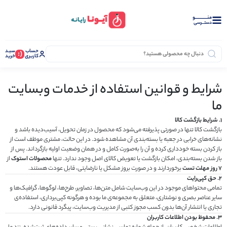
منــــــــــــو
دستــرسی
حساب
سبـد
(:
کاربری
خرید
شرایط و قوانین استفاده از خدمات وبسایت
ما
ترازو
1. شرایط بازگشت کالا
بازگشت کالا تنها در صورتی پذیرفته می‌شود که محصول در زمان تحویل، آسیب‌دیده باشد و
نشانه‌های خرابی در جعبه یا بسته‌بندی آن مشاهده شود. در این حالت، مشتری موظف است از
باز کردن بسته خودداری کرده و آن را به‌صورت کامل و در همان وضعیت اولیه بازگرداند. پس از
باز شدن بسته‌بندی، امکان بازگشت یا تعویض کالای اصل وجود ندارد. تنها
محصولات استوک
از
۷ روز مهلت تست
برخوردارند و در صورت بروز مشکل یا نارضایتی، قابل عودت هستند.
2. حق کپی‌رایت
تمامی محتواهای موجود در این وب‌سایت شامل متن‌ها، تصاویر، طرح‌ها، لوگوها، گرافیک‌ها و
سایر عناصر بصری و نوشتاری، متعلق به مجموعه‌ی ما بوده و هرگونه کپی‌برداری، استفاده‌ی
تجاری یا انتشار آن‌ها بدون کسب مجوز کتبی از مدیریت وب‌سایت، پیگرد قانونی دارد.
3. محفوظ بودن اطلاعات کاربران