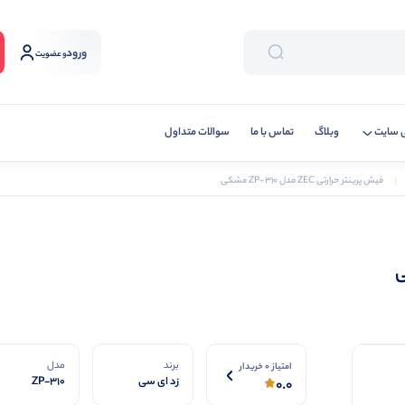
ورود
و عضویت
 سایت
وبلاگ
تماس با ما
سوالات متداول
فیش پرینتر حرارتی ZEC مدل ZP-310 مشکی
برند
مدل
امتیاز 0 خریدار
زد ای سی
ZP-310
0.0