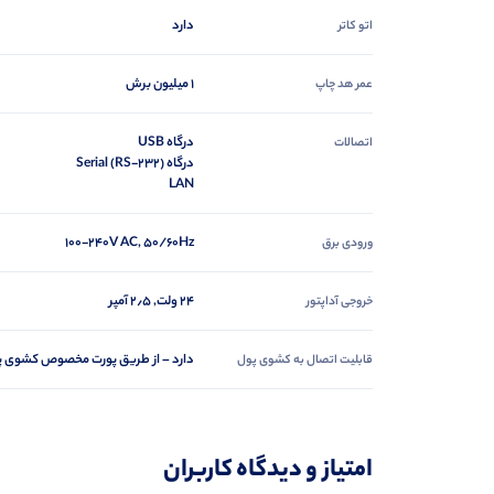
دارد
اتو کاتر
1 میلیون برش
عمر هد چاپ
درگاه USB
اتصالات
درگاه Serial (RS-232)
LAN
100-240V AC, 50/60Hz
ورودی برق
24 ولت, ۲٫۵ آمپر
خروجی آداپتور
دارد – از طریق پورت مخصوص کشوی پول یا OM
قابلیت اتصال به کشوی پول
امتیاز و دیدگاه کاربران