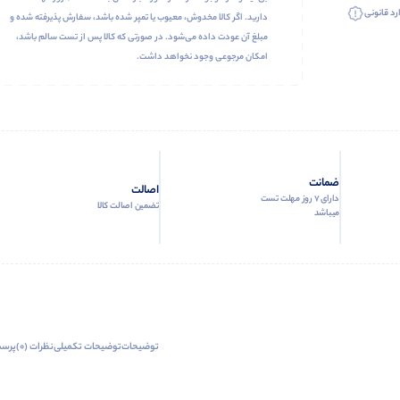
رد قانونی
دارید. اگر کالا مخدوش، معیوب یا تمپر شده باشد، سفارش پذیرفته شده و
مبلغ آن عودت داده می‌شود. در صورتی که کالا پس از تست سالم باشد،
امکان مرجوعی وجود نخواهد داشت.
ضمانت
اصالت
دارای 7 روز مهلت تست
تضمین اصالت کالا
میباشد
توضیحات
توضیحات تکمیلی
نظرات (0)
پرسش