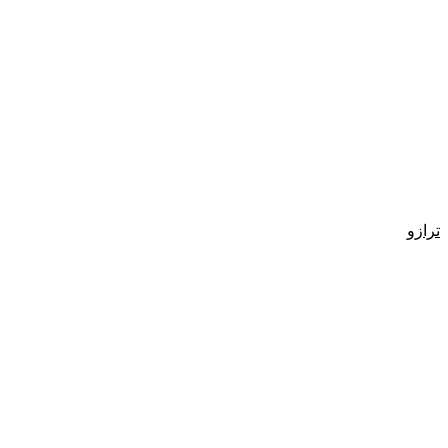
ترازو