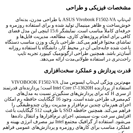
مشخصات فیزیکی و طراحی
لپ‌تاپ ASUS Vivobook F1502-VA با طراحی مدرن، بدنه‌ای
خوش‌ساخت و ظاهر مینیمال تولید شده و برای استفاده روزمره و
حرفه‌ای کاملاً مناسب است. نمایشگر 15.6 اینچی این مدل فضای
کافی برای انجام پروژه‌های کاری، مطالعه، مدیریت فایل‌ها و
تماشای محتوا فراهم می‌کند. طراحی باریک و وزن مناسب دستگاه
باعث شده جابه‌جایی آن در محیط کار، دانشگاه یا استفاده روزانه
آسان‌تر باشد. همچنین طراحی ارگونومیک کیبورد تجربه تایپ
راحت‌تری در استفاده طولانی‌مدت ارائه می‌دهد.
قدرت پردازش و عملکرد سخت‌افزاری
مهم‌ترین ویژگی لپ‌تاپ ایسوس مدل VIVOBOOK F1502-VA
استفاده از پردازنده Intel Core i7-13620H است؛ پردازنده‌ای قدرتمند
از سری H که برای پردازش‌های سنگین‌تر نسبت به مدل‌های
کم‌مصرف طراحی شده است. وجود 16 گیگابایت حافظه رم امکان
اجرای هم‌زمان چندین نرم‌افزار و مدیریت روان چندوظیفگی را
فراهم می‌کند. همچنین حافظه SSD با ظرفیت 512 گیگابایت باعث
افزایش سرعت بوت سیستم، اجرای نرم‌افزارها و انتقال داده‌ها
می‌شود. استفاده از گرافیک مجتمع Intel نیز مصرف انرژی بهینه و
عملکرد مناسب برای کارهای روزمره و پردازش‌های عمومی فراهم
می‌کند.