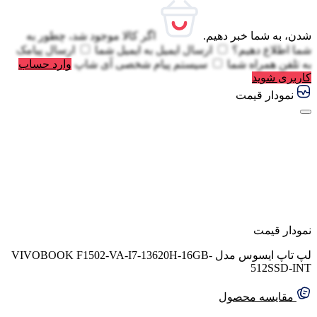
شدن، به شما خبر دهیم.
اگر کالا موجود شد، چطور به
شما اطلاع دهیم؟
ارسال ایمیل به
ایمیل شما
ارسال پیامک
به
تلفن همراه شما
سیستم پیام شخصی آی شاپ
وارد حساب
کاربری شوید
نمودار قیمت
نمودار قیمت
لپ تاپ ایسوس مدل VIVOBOOK F1502-VA-I7-13620H-16GB-
512SSD-INT
مقایسه محصول