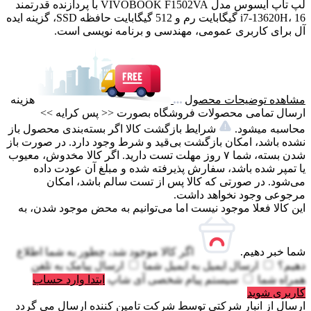
لپ تاپ ایسوس مدل VIVOBOOK F1502VA با پردازنده قدرتمند
i7-13620H، 16 گیگابایت رم و 512 گیگابایت حافظه SSD، گزینه ایده
آل برای کاربری عمومی، مهندسی و برنامه نویسی است.
مشاهده توضیحات محصول
هزینه
ارسال تمامی محصولات فروشگاه بصورت << پس کرایه >>
محاسبه میشود.
شرایط بازگشت کالا اگر بسته‌بندی محصول باز
نشده باشد، امکان بازگشت بی‌قید و شرط وجود دارد. در صورت باز
شدن بسته، شما ۷ روز مهلت تست دارید. اگر کالا مخدوش، معیوب
یا تمپر شده باشد، سفارش پذیرفته شده و مبلغ آن عودت داده
می‌شود. در صورتی که کالا پس از تست سالم باشد، امکان
مرجوعی وجود نخواهد داشت.
این کالا فعلا موجود نیست اما می‌توانیم به محض موجود شدن، به
شما خبر دهیم.
اگر کالا موجود شد، چطور به شما اطلاع
دهیم؟
ارسال ایمیل به
ایمیل شما
ارسال پیامک به
تلفن
همراه شما
سیستم پیام شخصی آی شاپ
ابتدا وارد حساب
کاربری شوید
ارسال از انبار شرکتی
توسط شرکت تامین کننده ارسال می گردد