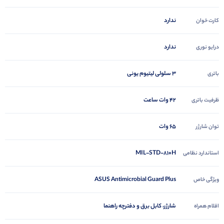
ندارد
کارت خوان
ندارد
درایو نوری
3 سلولی لیتیوم یونی
باتری
42 وات ساعت
ظرفیت باتری
65 وات
توان شارژر
MIL-STD-810H
استاندارد نظامی
ASUS Antimicrobial Guard Plus
ویژگی خاص
شارژر، کابل برق و دفترچه راهنما
اقلام همراه