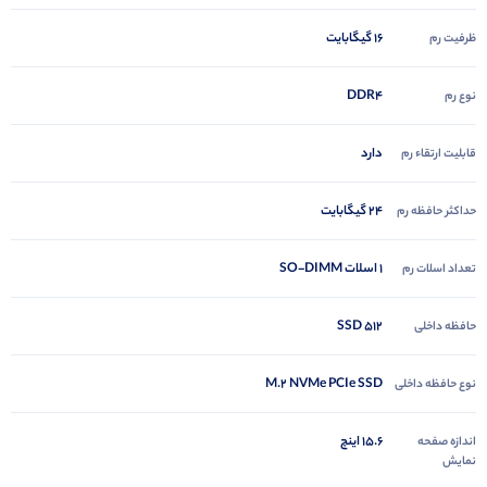
16 گیگابایت
ظرفیت رم
DDR4
نوع رم
دارد
قابلیت ارتقاء رم
24 گیگابایت
حداکثر حافظه رم
1 اسلات SO-DIMM
تعداد اسلات رم
512 SSD
حافظه داخلی
M.2 NVMe PCIe SSD
نوع حافظه داخلی
15.6 اینچ
اندازه صفحه
نمایش