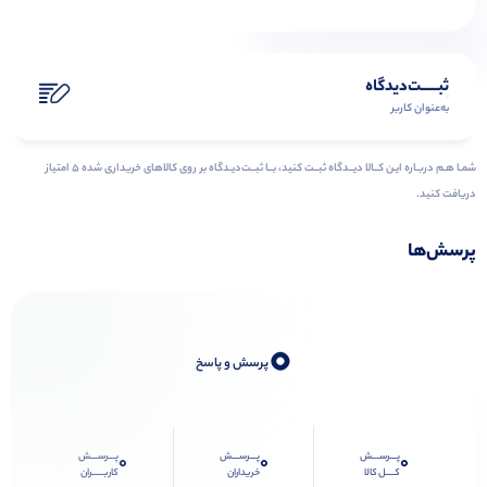
ثبـــــت‌دیدگاه
به‌عنوان کاربر
شمـا هـم دربـاره ایـن کــالا دیــدگاه ثبــت کنید، بــا ثبــت‌دیـدگاه بر روی کالاهای خریداری شده ۵ امتیاز
دریافت کنید.
پرسش‌ها
0
پرسش و پاسخ
پـــرســـش
پـــرســـش
پـــرســـش
0
0
0
کــــل کالا
خریداران
کاربـــــران