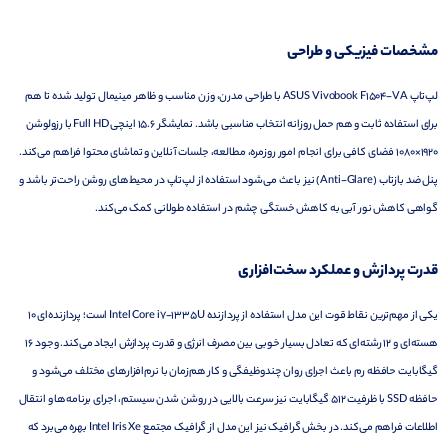
مشخصات فیزیکی و طراحی
لپ‌تاپ ASUS Vivobook F1504-VA با طراحی مدرن، وزن مناسب و ظاهر مینیمال تولید شده تا هم
برای استفاده ثابت و هم حمل روزانه انتخاب مناسبی باشد. نمایشگر 15.6 اینچی Full HD با رزولوشن
1920×1080 فضای کافی برای انجام امور روزمره، مطالعه، جلسات آنلاین و تماشای محتوا فراهم می‌کند.
پنل ضد بازتاب (Anti-Glare) نیز باعث می‌شود استفاده از لپ‌تاپ در محیط‌های روشن راحت‌تر باشد و
گواهی کاهش نور آبی به کاهش خستگی چشم در استفاده طولانی کمک می‌کند.
قدرت پردازش و عملکرد سخت‌افزاری
یکی از مهم‌ترین نقاط قوت این مدل استفاده از پردازنده Intel Core i7-1335U است؛ پردازنده‌ای 10
هسته‌ای و 12 رشته‌ای که تعادل بسیار خوبی بین مصرف انرژی و قدرت پردازش ایجاد می‌کند. وجود 16
گیگابایت حافظه رم باعث اجرای روان چندوظیفگی و کار هم‌زمان با نرم‌افزارهای مختلف می‌شود و
حافظه SSD با ظرفیت 512 گیگابایت نیز سرعت بالایی در روشن شدن سیستم، اجرای برنامه‌ها و انتقال
اطلاعات فراهم می‌کند. در بخش گرافیک نیز این مدل از گرافیک مجتمع Intel Iris Xe بهره می‌برد که