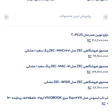
پرفروش ترین محصولات
آخرین محصول
ترازو توزین صدر مدل T-PLUS
در ح
48,600,000
م
صندوق فروشگاهی ZEC مدل ZEC-MAC6412 رنگ سفید/مشکی
99,900,000
صندوق فروشگاهی ZEC مدلZEC-MAC-i3 رنگ سفید/مشکی
129,900,000
صندوق فروشگاهی ZEC مدل ZEC-WIDE مشکی
86,900,000
لپ تاپ ایسوس مدل X1504VA سری VIVOBOOK (رم4-حافظه512-پردازندهI3-
1335U)
0