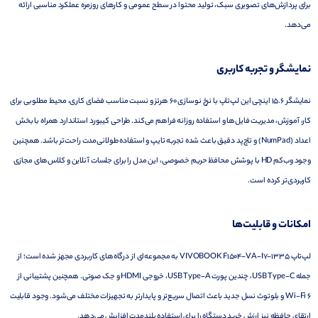
برای پردازش‌های تصویری سبک، تولید محتوا در سطح عمومی و کارهای روزمره عملکرد مناسبی ارائه
می‌دهد.
نمایشگر و تجربه کاربری
نمایشگر 15.6 اینچی این لپ‌تاپ با نرخ نوسازی 60 هرتز و نسبت مناسب فضای کاری، محیط مطلوبی برای
کار، آموزش، مدیریت فایل‌ها و استفاده روزانه فراهم می‌کند. طراحی کیبورد استاندارد همراه با بخش
اعداد (NumPad) و تاچ‌پد دقیق باعث شده تجربه تایپ و استفاده طولانی‌مدت راحت‌تر باشد. همچنین
وجود وب‌کم HD با پوشش محافظ حریم خصوصی، این مدل را برای جلسات آنلاین و کلاس‌های مجازی
کاربردی‌تر کرده است.
امکانات و قابلیت‌ها
لپ‌تاپ VIVOBOOK F1504-VA-I7-1335 به مجموعه‌ای از درگاه‌های کاربردی مجهز شده است؛ از
جمله USB Type-C، چندین پورت USB Type-A، خروجی HDMI و جک صوتی. همچنین پشتیبانی از
Wi-Fi 6 و بلوتوث نسل جدید باعث اتصال سریع‌تر و پایدارتر به تجهیزات مختلف می‌شود. وجود قابلیت
ارتقای حافظه نیز ارزش خرید دستگاه را برای استفاده بلندمدت افزایش می‌دهد.