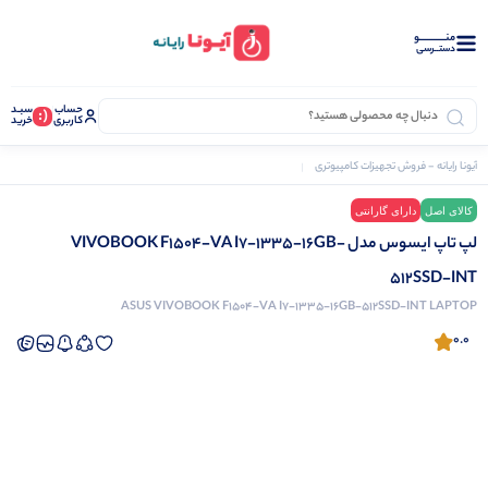
منــــــــــــو
دستــرسی
حساب
سبـد
(:
کاربری
خرید
آیونا رایانه - فروش تجهیزات کامپیوتری
لپ تاپ
لپ تاپ ایسوس مدل VIVOBOOK F1504-VA I7-1335-16GB-512SSD-INT
کالای اصل
دارای گارانتی
نرم افزار دشت
لپ تاپ ایسوس مدل VIVOBOOK F1504-VA I7-1335-16GB-
512SSD-INT
ASUS VIVOBOOK F1504-VA I7-1335-16GB-512SSD-INT LAPTOP
0.0