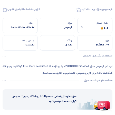
قیمت بهتری سراغ دارید ، اعلام کنید
گزارش مشخصات کالا یا موارد قانونی
برند
ابعاد
امتیاز 0 خریدار
0.0
ایسوس
35.97 × 23.25 × 1.79
سانتی‌متر
وزن
رنگ
جنس بدنه
1.70 کیلوگرم
نقره‌ای
پلاستیک
مشاهده ویژگی‌های محصول
لپ تاپ ایسوس مدل VIVOBOOK F1504VA با پردازنده Intel Core i7-1335U، 16 گیگابایت رم و 512
گیگابایت SSD، برای کاربری عمومی، دانشجویی و اداری مناسب است.
مشاهده توضیحات محصول
هزینه ارسال تمامی محصولات فروشگاه بصورت << پس
کرایه >> محاسبه میشود.