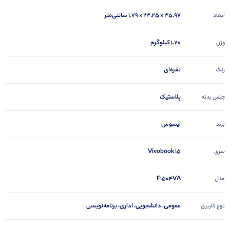
35.97 × 23.25 × 1.79 سانتی‌متر
ابعاد
1.70 کیلوگرم
وزن
نقره‌ای
رنگ
پلاستیک
جنس بدنه
ایسوس
برند
Vivobook 15
سری
F1504VA
مدل
عمومی، دانشجویی، اداری، برنامه‌نویسی
نوع کاربری