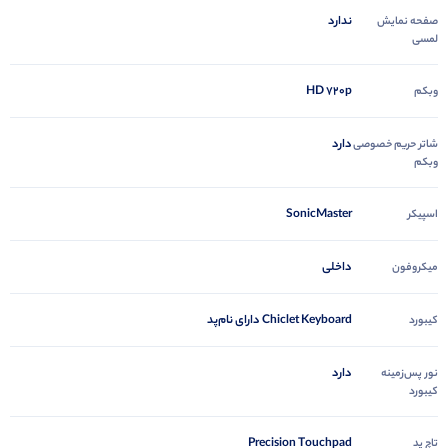
ندارد
صفحه نمایش
لمسی
HD 720p
وبکم
دارد
شاتر حریم خصوصی
وبکم
SonicMaster
اسپیکر
داخلی
میکروفون
Chiclet Keyboard دارای نام‌پد
کیبورد
دارد
نور پس‌زمینه
کیبورد
Precision Touchpad
تاچ پد