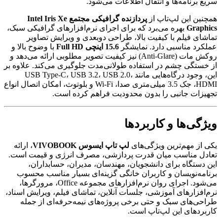
سریع برنامه‌ها و انتقال اطلاعات می‌شود.
همچنین این لپ‌تاپ از
پردازنده گرافیکی مجتمع Intel Iris Xe
Graphics
بهره می‌برد که برای اجرای نرم‌افزارهای گرافیکی سبک،
تماشای فیلم با کیفیت بالا، طراحی دوبعدی و ویرایش تصاویر
عملکرد مناسبی دارد. نمایشگر
15.6 اینچی Full HD
با وضوح بالا و
روکش مات (Anti-Glare) نیز کیفیت تصویر مطلوبی ارائه می‌دهد و
از خستگی چشم در استفاده طولانی‌مدت جلوگیری می‌کند. علاوه بر
این، وجود درگاه‌هایی مانند USB Type-C، USB 3.2، USB 2.0،
HDMI، جک 3.5 میلی‌متری صدا، Wi-Fi و بلوتوث، امکان اتصال انواع
تجهیزات جانبی را بدون محدودیت فراهم کرده است.
ویژگی‌ها و کاربردها
یکی از مهم‌ترین ویژگی‌های
لپ تاپ ایسوس VIVOBOOK
، ارائه
تعادل مناسب میان قدرت پردازشی، مصرف انرژی و قیمت است.
این دستگاه برای دانشجویان، مهندسان، مدیران، حسابداران،
برنامه‌نویسان و کاربران خانگی گزینه‌ای بسیار مناسب محسوب
می‌شود. اجرای روان نرم‌افزارهای مجموعه Office، مرورگرها،
نرم‌افزارهای آموزشی، جلسات آنلاین، تماشای فیلم، ویرایش اسناد،
طراحی‌های سبک و حتی برخی پروژه‌های نیمه‌حرفه‌ای از جمله
کاربردهای این لپ‌تاپ است.