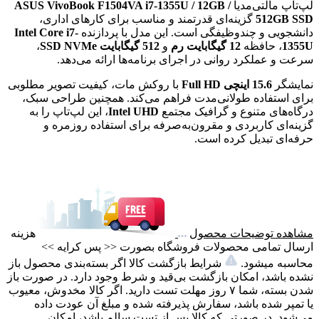
لپ‌تاپ مالتی‌مدیا
ASUS VivoBook F1504VA i7-1355U / 12GB /
512GB SSD
گزینه‌ای قدرتمند و مناسب برای کارهای اداری،
دانشجویی و چندوظیفگی است. این مدل با پردازنده
Intel Core i7-
1355U
، حافظه
12 گیگابایت رم
و
512 گیگابایت SSD NVMe
،
سرعت و عملکرد روانی در اجرای برنامه‌ها ارائه می‌دهد.
نمایشگر
15.6 اینچی Full HD
با روکش مات، کیفیت تصویر مطلوبی
برای استفاده طولانی‌مدت فراهم می‌کند. همچنین طراحی سبک،
درگاه‌های متنوع و گرافیک مجتمع
Intel UHD
، این لپ‌تاپ را به
گزینه‌ای کاربردی و مقرون‌به‌صرفه برای استفاده روزمره و
حرفه‌ای تبدیل کرده است.
مشاهده توضیحات محصول
هزینه
ارسال تمامی محصولات فروشگاه بصورت << پس کرایه >>
محاسبه میشود.
شرایط بازگشت کالا اگر بسته‌بندی محصول باز
نشده باشد، امکان بازگشت بی‌قید و شرط وجود دارد. در صورت باز
شدن بسته، شما ۷ روز مهلت تست دارید. اگر کالا مخدوش، معیوب
یا تمپر شده باشد، سفارش پذیرفته شده و مبلغ آن عودت داده
می‌شود. در صورتی که کالا پس از تست سالم باشد، امکان