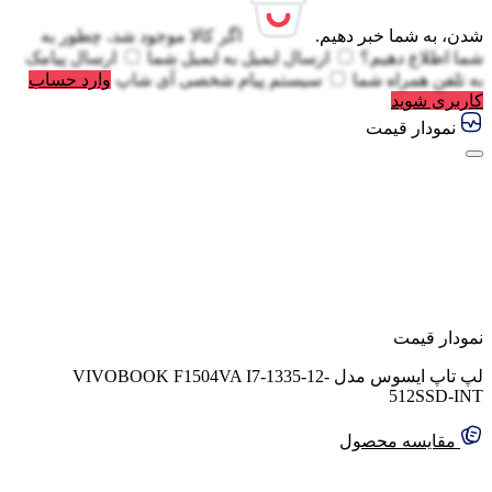
شدن، به شما خبر دهیم.
اگر کالا موجود شد، چطور به
شما اطلاع دهیم؟
ارسال ایمیل به
ایمیل شما
ارسال پیامک
به
تلفن همراه شما
سیستم پیام شخصی آی شاپ
وارد حساب
کاربری شوید
نمودار قیمت
نمودار قیمت
لپ تاپ ایسوس مدل VIVOBOOK F1504VA I7-1335-12-
512SSD-INT
مقایسه محصول