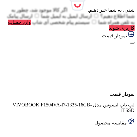
شدن، به شما خبر دهیم.
اگر کالا موجود شد، چطور به
شما اطلاع دهیم؟
ارسال ایمیل به
ایمیل شما
ارسال پیامک
به
تلفن همراه شما
سیستم پیام شخصی آی شاپ
وارد حساب
کاربری شوید
نمودار قیمت
نمودار قیمت
لپ تاپ ایسوس مدل VIVOBOOK F1504VA-I7-1335-16GB-
1TSSD
مقایسه محصول