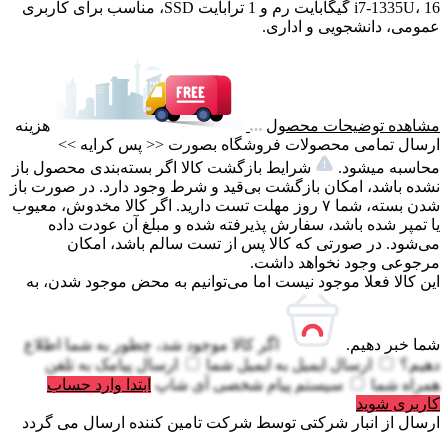
i7-1335U، 16 گیگابایت رم و 1 ترابایت SSD، مناسب برای کاربری
عمومی، دانشجویی و اداری.
مشاهده توضیحات محصول
هزینه
ارسال تمامی محصولات فروشگاه بصورت << پس کرایه >>
محاسبه میشود.
شرایط بازگشت کالا اگر بسته‌بندی محصول باز
نشده باشد، امکان بازگشت بی‌قید و شرط وجود دارد. در صورت باز
شدن بسته، شما ۷ روز مهلت تست دارید. اگر کالا مخدوش، معیوب
یا تمپر شده باشد، سفارش پذیرفته شده و مبلغ آن عودت داده
می‌شود. در صورتی که کالا پس از تست سالم باشد، امکان
مرجوعی وجود نخواهد داشت.
این کالا فعلا موجود نیست اما می‌توانیم به محض موجود شدن، به
شما خبر دهیم.
اگر کالا موجود شد، چطور به شما اطلاع
دهیم؟
ارسال ایمیل به
ایمیل شما
ارسال پیامک به
تلفن
همراه شما
سیستم پیام شخصی آی شاپ
ابتدا وارد حساب
کاربری شوید
ارسال از انبار شرکتی
توسط شرکت تامین کننده ارسال می گردد