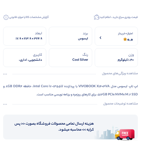
قیمت بهتری سراغ دارید ، اعلام کنید
گزارش مشخصات کالا یا موارد قانونی
برند
ابعاد
امتیاز 0 خریدار
0.0
ایسوس
324.9 × 213.9 × 17.9
میلی‌متر
وزن
رنگ
کاربری
1.40 کیلوگرم
Cool Silver
دانشجویی، اداری،
برنامه‌نویسی، حسابداری،
تولید محتوای سبک و
مشاهده ویژگی‌های محصول
کارهای روزمره.
لپ تاپ ایسوس مدل VIVOBOOK X1404VA با پردازنده Intel Core i7-1355U، حافظه 8GB DDR4 و
512GB PCIe NVMe M.2 SSD، برای کارهای روزمره و برنامه نویسی مناسب است.
مشاهده توضیحات محصول
هزینه ارسال تمامی محصولات فروشگاه بصورت << پس
کرایه >> محاسبه میشود.