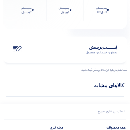
پـــرســـش
پـــرســـش
پـــرســـش
0
0
0
کــــل کالا
خریداران
کاربـــــران
ثبـــــت‌پرسش
به‌عنوان ‌خریدار‌این‌ محصول
شما هم درباره این کالا پرسش ثبت کنید
کالاهای مشابه
دسترسی های سریع
همه محصولات
مجله خبری