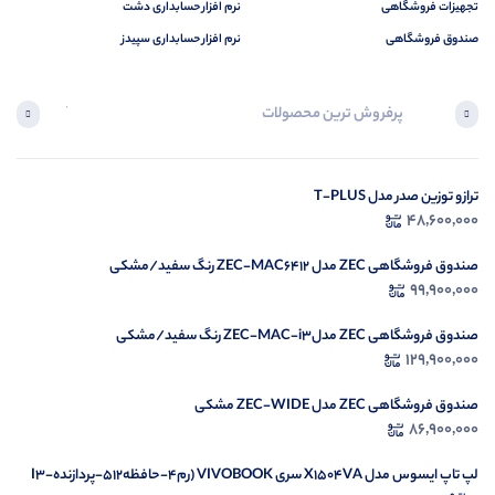
تجهیزات فروشگاهی
نرم افزار حسابداری دشت
صندوق فروشگاهی
نرم افزار حسابداری سپیدز
پرفروش ترین محصولات
آخرین محصول
ترازو توزین صدر مدل T-PLUS
در ح
48,600,000
م
صندوق فروشگاهی ZEC مدل ZEC-MAC6412 رنگ سفید/مشکی
99,900,000
صندوق فروشگاهی ZEC مدلZEC-MAC-i3 رنگ سفید/مشکی
129,900,000
صندوق فروشگاهی ZEC مدل ZEC-WIDE مشکی
86,900,000
لپ تاپ ایسوس مدل X1504VA سری VIVOBOOK (رم4-حافظه512-پردازندهI3-