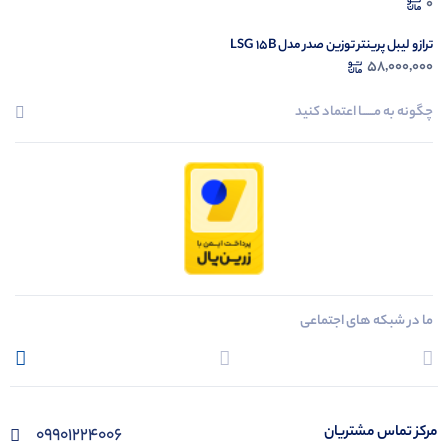
1335U)
0
ترازو لیبل پرینتر توزین صدر مدل LSG 15B
58,000,000
چگونه به مــــــا اعتماد کنید
ما در شبکه های اجتماعی
مرکز تماس مشتریان
09901224006