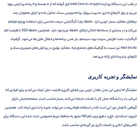
در قلب این دستگاه پردازنده Intel Core i7-1355U قرار گرفته که از 10 هسته و 12 رشته پردازشی بهره
می‌برد و برای کارهای اداری، مدیریت پروژه، برنامه‌نویسی سبک، تحلیل داده و اجرای هم‌زمان چند
نرم‌افزار عملکرد بسیار خوبی دارد. حافظه رم 8 گیگابایتی سرعت مناسبی برای استفاده روزمره فراهم
می‌کند و در بسیاری از نسخه‌ها امکان ارتقای حافظه نیز وجود دارد. همچنین حافظه SSD با ظرفیت 512
گیگابایت باعث افزایش سرعت بوت سیستم، باز شدن برنامه‌ها و انتقال فایل‌ها می‌شود. گرافیک
Intel Iris Xe نیز نسبت به گرافیک‌های مجتمع پایه، عملکرد بهتری در پردازش‌های تصویری سبک و
کارهای چندرسانه‌ای ارائه می‌دهد.
نمایشگر و تجربه کاربری
نمایشگر 14 اینچی این مدل تعادل خوبی بین فضای کاری و قابلیت حمل ایجاد می‌کند و برای افرادی که
لپ‌تاپ را در دانشگاه، محل کار یا جلسات جابه‌جا می‌کنند بسیار مناسب است. صفحه‌نمایش دارای
گواهی کاهش نور آبی است که در استفاده طولانی‌مدت می‌تواند تجربه راحت‌تری ایجاد کند. همچنین
کیبورد استاندارد، تاچ‌پد دقیق و وب‌کم HD مجهز به محافظ حریم خصوصی باعث شده این دستگاه برای
کلاس‌های آنلاین و جلسات کاری نیز گزینه‌ای مناسب باشد.