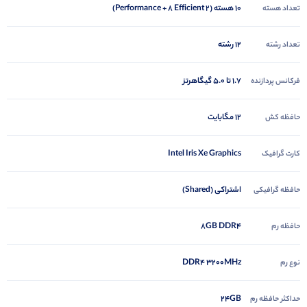
10 هسته (2 Performance + 8 Efficient)
تعداد هسته
12 رشته
تعداد رشته
1.7 تا 5.0 گیگاهرتز
فرکانس پردازنده
12 مگابایت
حافظه کش
Intel Iris Xe Graphics
کارت گرافیک
اشتراکی (Shared)
حافظه گرافیکی
8GB DDR4
حافظه رم
DDR4 3200MHz
نوع رم
24GB
حداکثر حافظه رم