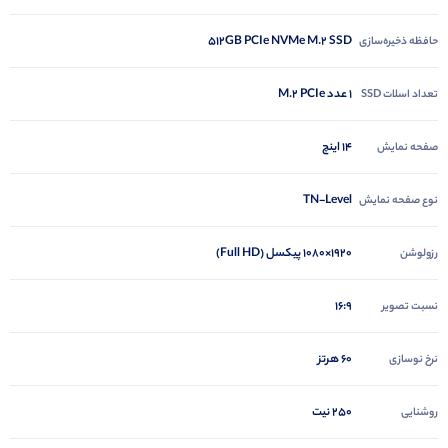
512GB PCIe NVMe M.2 SSD
حافظه ذخیره‌سازی
1 عدد M.2 PCIe
تعداد اسلات SSD
14 اینچ
صفحه نمایش
TN-Level
نوع صفحه نمایش
1920×1080 پیکسل (Full HD)
رزولوشن
16:9
نسبت تصویر
60 هرتز
نرخ نوسازی
250 نیت
روشنایی