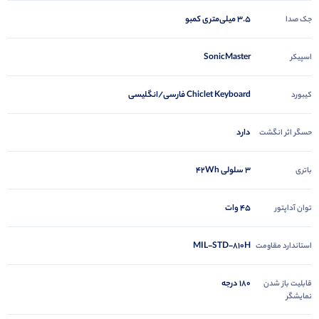
3.5 میلی‌متری کمبو
جک صدا
SonicMaster
اسپیکر
Chiclet Keyboard فارسی/انگلیسی
کیبورد
دارد
حسگر اثر انگشت
3 سلولی 42Wh
باتری
45 وات
توان آداپتور
MIL-STD-810H
استاندارد مقاومت
180 درجه
قابلیت باز شدن
نمایشگر