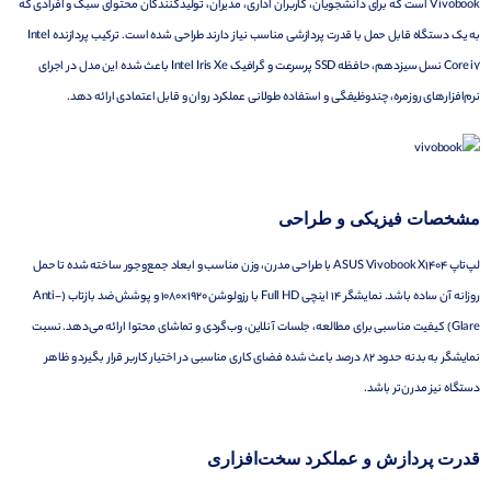
Vivobook است که برای دانشجویان، کاربران اداری، مدیران، تولیدکنندگان محتوای سبک و افرادی که
به یک دستگاه قابل حمل با قدرت پردازشی مناسب نیاز دارند طراحی شده است. ترکیب پردازنده Intel
Core i7 نسل سیزدهم، حافظه SSD پرسرعت و گرافیک Intel Iris Xe باعث شده این مدل در اجرای
نرم‌افزارهای روزمره، چندوظیفگی و استفاده طولانی عملکرد روان و قابل اعتمادی ارائه دهد.
مشخصات فیزیکی و طراحی
لپ‌تاپ ASUS Vivobook X1404 با طراحی مدرن، وزن مناسب و ابعاد جمع‌وجور ساخته شده تا حمل
روزانه آن ساده باشد. نمایشگر 14 اینچی Full HD با رزولوشن 1920×1080 و پوشش ضد بازتاب (Anti-
Glare) کیفیت مناسبی برای مطالعه، جلسات آنلاین، وب‌گردی و تماشای محتوا ارائه می‌دهد. نسبت
نمایشگر به بدنه حدود 82 درصد باعث شده فضای کاری مناسبی در اختیار کاربر قرار بگیرد و ظاهر
دستگاه نیز مدرن‌تر باشد.
قدرت پردازش و عملکرد سخت‌افزاری