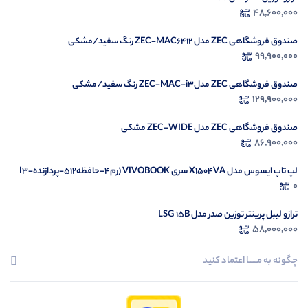
48,600,000
م
صندوق فروشگاهی ZEC مدل ZEC-MAC6412 رنگ سفید/مشکی
99,900,000
صندوق فروشگاهی ZEC مدلZEC-MAC-i3 رنگ سفید/مشکی
129,900,000
صندوق فروشگاهی ZEC مدل ZEC-WIDE مشکی
86,900,000
لپ تاپ ایسوس مدل X1504VA سری VIVOBOOK (رم4-حافظه512-پردازندهI3-
1335U)
0
ترازو لیبل پرینتر توزین صدر مدل LSG 15B
58,000,000
چگونه به مــــــا اعتماد کنید