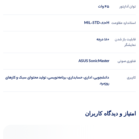
45 وات
توان آداپتور
MIL-STD-810H
استاندارد مقاومت
180 درجه
قابلیت باز شدن
نمایشگر
ASUS SonicMaster
فناوری صوتی
دانشجویی، اداری، حسابداری، برنامه‌نویسی، تولید محتوای سبک و کارهای
کاربری
روزمره.
امتیاز و دیدگاه کاربران