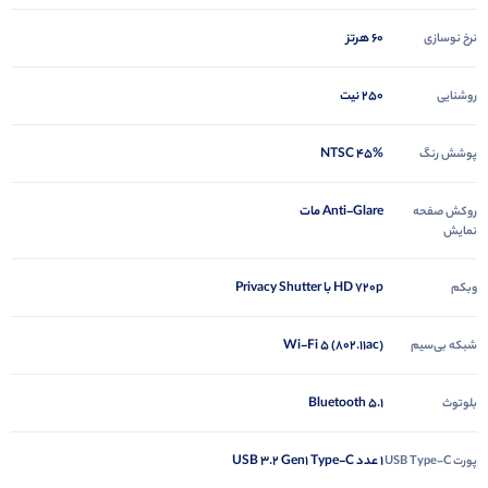
60 هرتز
نرخ نوسازی
250 نیت
روشنایی
45% NTSC
پوشش رنگ
Anti-Glare مات
روکش صفحه
نمایش
HD 720p با Privacy Shutter
وبکم
Wi-Fi 5 (802.11ac)
شبکه بی‌سیم
Bluetooth 5.1
بلوتوث
1 عدد USB 3.2 Gen1 Type-C
پورت USB Type-C