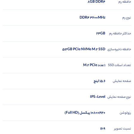
8GB DDR4
حافظه رم
DDR4 3200MHz
نوع رم
24GB
حداکثر حافظه رم
512GB PCIe NVMe M.2 SSD
حافظه ذخیره‌سازی
1 عدد M.2 PCIe
تعداد اسلات SSD
15.6 اینچ
صفحه نمایش
IPS-Level
نوع صفحه نمایش
1920×1080 پیکسل (Full HD)
رزولوشن
16:9
نسبت تصویر