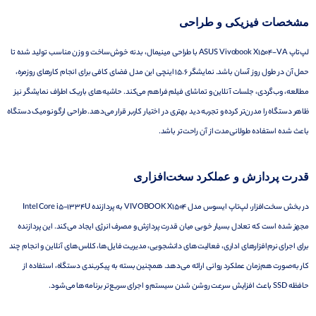
مشخصات فیزیکی و طراحی
لپ‌تاپ ASUS Vivobook X1504-VA با طراحی مینیمال، بدنه خوش‌ساخت و وزن مناسب تولید شده تا
حمل آن در طول روز آسان باشد. نمایشگر 15.6 اینچی این مدل فضای کافی برای انجام کارهای روزمره،
مطالعه، وب‌گردی، جلسات آنلاین و تماشای فیلم فراهم می‌کند. حاشیه‌های باریک اطراف نمایشگر نیز
ظاهر دستگاه را مدرن‌تر کرده و تجربه دید بهتری در اختیار کاربر قرار می‌دهد. طراحی ارگونومیک دستگاه
باعث شده استفاده طولانی‌مدت از آن راحت‌تر باشد.
قدرت پردازش و عملکرد سخت‌افزاری
در بخش سخت‌افزار، لپ‌تاپ ایسوس مدل VIVOBOOK X1504 به پردازنده Intel Core i5-1334U
مجهز شده است که تعادل بسیار خوبی میان قدرت پردازش و مصرف انرژی ایجاد می‌کند. این پردازنده
برای اجرای نرم‌افزارهای اداری، فعالیت‌های دانشجویی، مدیریت فایل‌ها، کلاس‌های آنلاین و انجام چند
کار به‌صورت هم‌زمان عملکرد روانی ارائه می‌دهد. همچنین بسته به پیکربندی دستگاه، استفاده از
حافظه SSD باعث افزایش سرعت روشن شدن سیستم و اجرای سریع‌تر برنامه‌ها می‌شود.