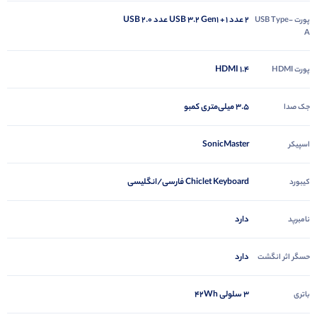
2 عدد USB 3.2 Gen1 + 1 عدد USB 2.0
پورت USB Type-
A
HDMI 1.4
پورت HDMI
3.5 میلی‌متری کمبو
جک صدا
SonicMaster
اسپیکر
Chiclet Keyboard فارسی/انگلیسی
کیبورد
دارد
نامبرپد
دارد
حسگر اثر انگشت
3 سلولی 42Wh
باتری