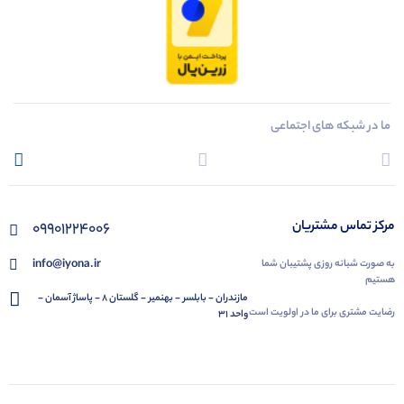
ما در شبکه های اجتماعی
مرکز تماس مشتریان
09901224006
info@iyona.ir
به صورت شبانه روزی پشتیبان شما
هستیم
مازندران - بابلسر - بهنمیر - گلستان 8 - پاساژ آسمان -
رضایت مشتری برای ما در اولویت است
واحد 31