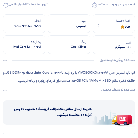
قیمت بهتری سراغ دارید ، اعلام کنید
گزارش مشخصات کالا یا موارد قانونی
برند
ابعاد
امتیاز 0 خریدار
0.0
ایسوس
359.7 × 232.5 × 17.9
میلی‌متر
وزن
رنگ
پردازنده
1.70 کیلوگرم
Cool Silver
Intel Core i5-1334U
مشاهده ویژگی‌های محصول
لپ تاپ ایسوس مدل VIVOBOOK X1504VA با پردازنده Intel Core i5-1334U، حافظه رم 8GB DDR4 و
حافظه ذخیره سازی 512GB PCIe NVMe M.2 SSD، مناسب برای کارهای روزمره و برنامه نویسی.
مشاهده توضیحات محصول
هزینه ارسال تمامی محصولات فروشگاه بصورت << پس
کرایه >> محاسبه میشود.