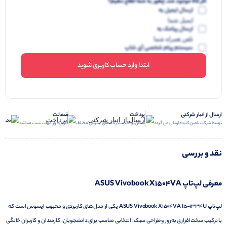
اگر کالا موجود شد، چطور به شما اطلاع دهیم؟
ارسال ایمیل به
ایمیل شما
ارسال پیامک به
تلفن همراه شما
سیستم پیام شخصی آی شاپ
ابتدا وارد حساب کاربری شوید
ارسال از انبار شرکتی
پرداخت
ضمانت
توسط شرکت تامین کننده ارسال می گردد
امکان پرداخت با درگاه های اینترنتی مختلف
دارای 7 روز مهلت تست میباشد
نقد و بررسی
معرفی لپ‌تاپ ASUS Vivobook X1504VA
لپ‌تاپ ASUS Vivobook X1504VA I5-1334U
یکی از مدل‌های کاربردی و محبوب ایسوس است که
با ترکیب سخت‌افزاری به‌روز و طراحی سبک، انتخابی مناسب برای دانشجویان، کارمندان و کاربران خانگی