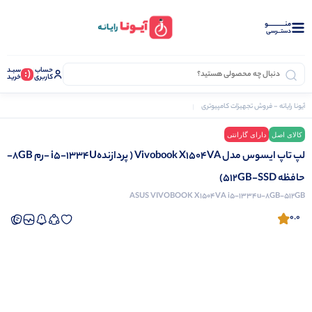
منــــــــــــو
دستــرسی
حساب
سبـد
(:
کاربری
خرید
آیونا رایانه - فروش تجهیزات کامپیوتری
لپ تاپ
لپ تاپ ایسوس مدل Vivobook X1504VA ( پردازندهi5-1334U -رم 8GB- حافظه 512GB-SSD)
کالای اصل
دارای گارانتی
نرم افزار دشت
لپ تاپ ایسوس مدل Vivobook X1504VA ( پردازندهi5-1334U -رم 8GB-
حافظه 512GB-SSD)
ASUS VIVOBOOK X1504VA i5-1334u-8GB-512GB
0.0