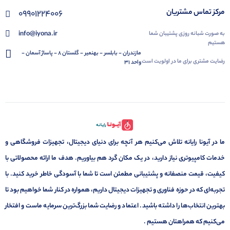
مرکز تماس مشتریان
09901224006
info@iyona.ir
به صورت شبانه روزی پشتیبان شما
هستیم
مازندران - بابلسر - بهنمیر - گلستان 8 - پاساژ آسمان -
رضایت مشتری برای ما در اولویت است
واحد 31
ما در آیونا رایانه تلاش می‌کنیم هر آنچه برای دنیای دیجیتال، تجهیزات فروشگاهی و
خدمات کامپیوتری نیاز دارید، در یک مکان گرد هم بیاوریم. هدف ما ارائه محصولاتی با
کیفیت، قیمت منصفانه و پشتیبانی مطمئن است تا شما با آسودگی خاطر خرید کنید. با
تجربه‌ای که در حوزه فناوری و تجهیزات دیجیتال داریم، همواره در کنار شما خواهیم بود تا
بهترین انتخاب‌ها را داشته باشید. اعتماد و رضایت شما بزرگ‌ترین سرمایه ماست و افتخار
می‌کنیم که همراهتان هستیم .