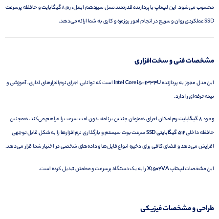
محسوب می‌شود. این لپ‌تاپ با پردازنده قدرتمند نسل سیزدهم اینتل، رم 8 گیگابایت و حافظه پرسرعت
SSD عملکردی روان و سریع در انجام امور روزمره و کاری به شما ارائه می‌دهد.
مشخصات فنی و سخت‌افزاری
این مدل مجهز به پردازنده
Intel Core i5-1334U
است که توانایی اجرای نرم‌افزارهای اداری، آموزشی و
نیمه‌حرفه‌ای را دارد.
وجود
8 گیگابایت رم
امکان اجرای همزمان چندین برنامه بدون افت سرعت را فراهم می‌کند. همچنین
حافظه داخلی
512 گیگابایتی SSD
سرعت بوت سیستم و بارگذاری نرم‌افزارها را به شکل قابل توجهی
افزایش می‌دهد و فضای کافی برای ذخیره انواع فایل‌ها و داده‌های شخصی در اختیار شما قرار می‌دهد.
این مشخصات
لپ‌تاپ X1504VA
را به یک دستگاه پرسرعت و مطمئن تبدیل کرده است.
طراحی و مشخصات فیزیکی