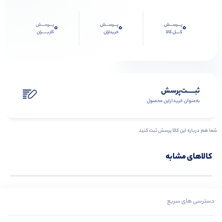
پـــرســـش
پـــرســـش
پـــرســـش
0
0
0
کــــل کالا
خریداران
کاربـــــران
ثبـــــت‌پرسش
به‌عنوان ‌خریدار‌این‌ محصول
شما هم درباره این کالا پرسش ثبت کنید
کالاهای مشابه
دسترسی های سریع