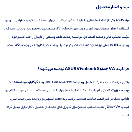
برند و اعتبار محصول
برند
ASUS
یکی از شناخته‌شده‌ترین تولیدکنندگان لپ‌تاپ در جهان است که به کیفیت، طراحی مدرن و
استفاده از فناوری‌های به‌روز شهرت دارد. سری Vivobook از محبوب‌ترین محصولات این برند است که با
ترکیب عملکرد عالی و قیمت اقتصادی، توانسته رضایت طیف وسیعی از کاربران را جلب کند. وجود
پردازنده
INTEL اصلی
نیز نشان‌دهنده اصالت و کیفیت بالای قطعات به‌کاررفته در این دستگاه است.
چرا خرید ASUS Vivobook X1504VA توصیه می‌شود؟
با توجه به مشخصات قدرتمند شامل
پردازنده Intel Core i5-1334U، رم 8 گیگابایت و حافظه SSD
پرسرعت 512 گیگابایتی
، این لپ‌تاپ یک انتخاب ایده‌آل برای کاربرانی است که به دنبال سرعت، کارایی و
طراحی سبک در کنار قیمت مناسب هستند. ترکیب برند معتبر ایسوس و پردازنده نسل جدید اینتل،
لپ‌تاپ X1504VA
را به یک انتخاب مطمئن برای کاربری‌های مختلف از تحصیل تا کار اداری تبدیل کرده
است.