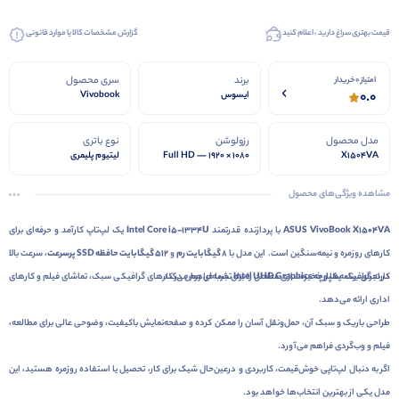
قیمت بهتری سراغ دارید ، اعلام کنید
گزارش مشخصات کالا یا موارد قانونی
برند
سری محصول
امتیاز 0 خریدار
0.0
ایسوس
Vivobook
مدل محصول
رزولوشن
نوع باتری
X1504VA
Full HD — 1920 × 1080
لیتیوم پلیمری
پیکسل
مشاهده ویژگی‌های محصول
ASUS VivoBook X1504VA
با پردازنده قدرتمند
Intel Core i5-1334U
یک لپ‌تاپ کارآمد و حرفه‌ای برای
کارهای روزمره و نیمه‌سنگین است. این مدل با
8 گیگابایت رم
و
512 گیگابایت حافظه SSD پرسرعت
، سرعت بالا
کارت گرافیک
یکپارچه Intel UHD Graphics
در اجرای برنامه‌ها و ذخیره‌سازی مطمئن را برای شما فراهم می‌کند.
تجربه‌ای روان در کارهای گرافیکی سبک، تماشای فیلم و کارهای
اداری ارائه می‌دهد.
طراحی باریک و سبک آن، حمل‌ونقل آسان را ممکن کرده و صفحه‌نمایش باکیفیت، وضوحی عالی برای مطالعه،
فیلم و وب‌گردی فراهم می‌آورد.
اگر به دنبال لپ‌تاپی خوش‌قیمت، کاربردی و درعین‌حال شیک برای کار، تحصیل یا استفاده روزمره هستید، این
مدل یکی از بهترین انتخاب‌ها خواهد بود.