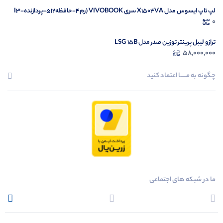
لپ تاپ ایسوس مدل X1504VA سری VIVOBOOK (رم4-حافظه512-پردازندهI3-
1335U)
0
ترازو لیبل پرینتر توزین صدر مدل LSG 15B
58,000,000
چگونه به مــــــا اعتماد کنید
ما در شبکه های اجتماعی