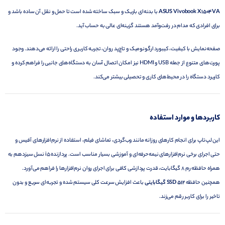
ASUS Vivobook X1504VA
با بدنه‌ای باریک و سبک ساخته شده است تا حمل و نقل آن ساده باشد و
برای افرادی که مدام در رفت‌وآمد هستند گزینه‌ای عالی به حساب آید.
صفحه‌نمایش با کیفیت، کیبورد ارگونومیک و تاچ‌پد روان، تجربه کاربری راحتی را ارائه می‌دهند. وجود
پورت‌های متنوع از جمله USB و HDMI نیز امکان اتصال آسان به دستگاه‌های جانبی را فراهم کرده و
کاربرد دستگاه را در محیط‌های کاری و تحصیلی بیشتر می‌کند.
کاربردها و موارد استفاده
این لپ‌تاپ برای انجام کارهای روزانه مانند وب‌گردی، تماشای فیلم، استفاده از نرم‌افزارهای آفیس و
حتی اجرای برخی نرم‌افزارهای نیمه‌حرفه‌ای و آموزشی بسیار مناسب است. پردازنده i5 نسل سیزدهم به
همراه حافظه رم 8 گیگابایت، قدرت پردازشی کافی برای اجرای روان نرم‌افزارها را فراهم می‌آورد.
همچنین حافظه
SSD 512 گیگابایتی
باعث افزایش سرعت کلی سیستم شده و تجربه‌ای سریع و بدون
تاخیر را برای کاربر رقم می‌زند.