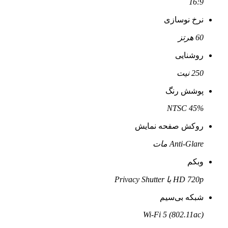
16:9
نرخ نوسازی
60 هرتز
روشنایی
250 نیت
پوشش رنگ
45% NTSC
روکش صفحه نمایش
Anti-Glare مات
وبکم
HD 720p با Privacy Shutter
شبکه بی‌سیم
Wi-Fi 5 (802.11ac)