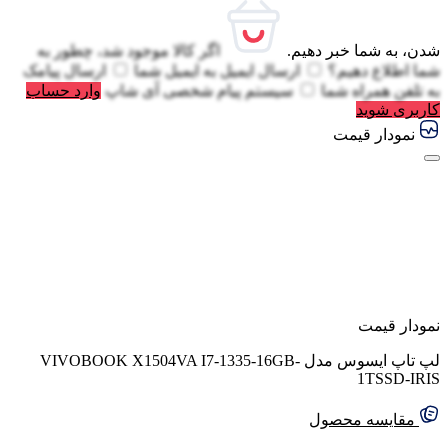
شدن، به شما خبر دهیم.
اگر کالا موجود شد، چطور به
شما اطلاع دهیم؟
ارسال ایمیل به
ایمیل شما
ارسال پیامک
به
تلفن همراه شما
سیستم پیام شخصی آی شاپ
وارد حساب
کاربری شوید
نمودار قیمت
نمودار قیمت
لپ تاپ ایسوس مدل VIVOBOOK X1504VA I7-1335-16GB-
1TSSD-IRIS
مقایسه محصول