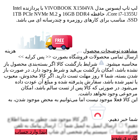
لپ تاپ ایسوس مدل VIVOBOOK X1504VA با پردازنده Intel
Core i7-1355U، حافظه 16GB DDR4 و 1TB PCIe NVMe M.2
SSD، مناسب برای کارهای روزمره و چندرسانه ای می باشد.
مشاهده توضیحات محصول
هزینه
ارسال تمامی محصولات فروشگاه بصورت << پس کرایه >>
محاسبه میشود.
شرایط بازگشت کالا اگر بسته‌بندی محصول باز
نشده باشد، امکان بازگشت بی‌قید و شرط وجود دارد. در صورت باز
شدن بسته، شما ۷ روز مهلت تست دارید. اگر کالا مخدوش، معیوب
یا تمپر شده باشد، سفارش پذیرفته شده و مبلغ آن عودت داده
می‌شود. در صورتی که کالا پس از تست سالم باشد، امکان
مرجوعی وجود نخواهد داشت.
این کالا فعلا موجود نیست اما می‌توانیم به محض موجود شدن، به
شما خبر دهیم.
اگر کالا موجود شد، چطور به شما اطلاع
دهیم؟
ارسال ایمیل به
ایمیل شما
ارسال پیامک به
تلفن
همراه شما
سیستم پیام شخصی آی شاپ
ابتدا وارد حساب
کاربری شوید