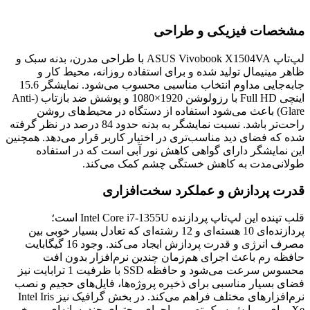
مشخصات فیزیکی و طراحی
لپ‌تاپ ASUS Vivobook X1504VA با طراحی مدرن، بدنه سبک و
ظاهر مینیمال تولید شده و برای استفاده روزانه، محیط کار و
جابه‌جایی مداوم انتخاب مناسبی محسوب می‌شود. نمایشگر 15.6
اینچی Full HD با رزولوشن 1920×1080 و پوشش ضد بازتاب (Anti-
Glare) باعث می‌شود استفاده از دستگاه در محیط‌های روشن
راحت‌تر باشد. نسبت نمایشگر به بدنه حدود 84 درصد در نظر گرفته
شده که فضای دید مناسب‌تری در اختیار کاربر قرار می‌دهد. همچنین
این نمایشگر دارای گواهی کاهش نور آبی است که در استفاده
طولانی‌مدت به کاهش خستگی چشم کمک می‌کند.
قدرت پردازش و عملکرد سخت‌افزاری
قلب تپنده این لپ‌تاپ پردازنده Intel Core i7-1355U است؛
پردازنده‌ای 10 هسته‌ای و 12 رشته‌ای که تعادل بسیار خوبی بین
مصرف انرژی و قدرت پردازش ایجاد می‌کند. وجود 16 گیگابایت
حافظه رم باعث اجرای هم‌زمان چندین نرم‌افزار بدون افت
محسوس سرعت می‌شود و حافظه SSD با ظرفیت 1 ترابایت نیز
فضای بسیار مناسبی برای ذخیره پروژه‌ها، فایل‌های حجیم و نصب
نرم‌افزارهای مختلف فراهم می‌کند. در بخش گرافیک نیز Intel Iris
Xe برای ویرایش سبک تصویر، اجرای محتوای چندرسانه‌ای و برخی