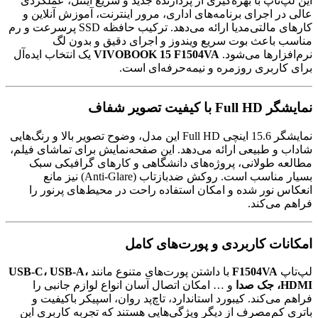
این لپ‌تاپ با بهره‌گیری از پردازنده جدید و سریع اینتل، عملکردی
عالی در اجرای برنامه‌های اداری، مرور اینترنت، آموزش آنلاین و
کارهای مالتی‌مدیا ارائه می‌دهد. ترکیب حافظه SSD پرسرعت و رم
مناسب باعث بوت سریع ویندوز و اجرای دقیق و بدون لگ
نرم‌افزارها می‌شود.
VIVOBOOK 15 F1504VA
یک انتخاب ایده‌آل
برای کاربری روزمره و نیمه‌حرفه‌ای است.
نمایشگر Full HD با کیفیت تصویر شفاف
نمایشگر 15.6 اینچی Full HD این مدل، وضوح تصویر بالا و رنگ‌هایی
شاداب و طبیعی ارائه می‌دهد. این صفحه‌نمایش برای تماشای فیلم،
مطالعه طولانی، پروژه‌های دانشگاهی و کارهای گرافیکی سبک
بسیار مناسب است. روکش ضدبازتاب (Anti-Glare) نیز مانع
انعکاس نور شده و امکان استفاده راحت در محیط‌های پرنور را
فراهم می‌کند.
امکانات کاربردی و پورت‌های کامل
لپ‌تاپ
F1504VA
با داشتن پورت‌های متنوع مانند
USB-C، USB-A،
HDMI، جک صدا
و … امکان اتصال آسان انواع لوازم جانبی را
فراهم می‌کند. کیبورد استاندارد، تاچ‌پد روان، اسپیکر باکیفیت و
باتری کم‌مصرف از دیگر ویژگی‌هایی هستند که تجربه کاربری این