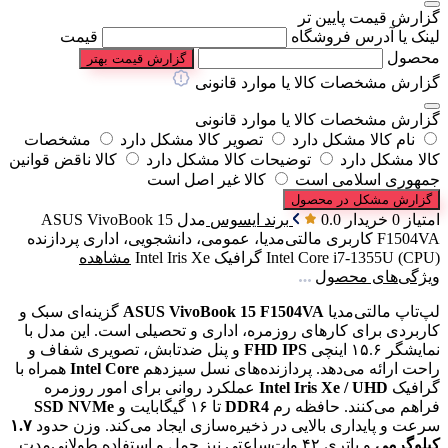
گزارش قیمت پایین تر
لینک یا آدرس فروشگاه
قیمت
محصول
گزارش قیمت بهتر
گزارش مشخصات کالا یا موارد قانونی
گزارش مشخصات کالا یا موارد قانونی
نام کالا مشکل دارد
تصویر کالا مشکل دارد
مشخصات
کالا مشکل دارد
توضیحات کالا مشکل دارد
کالا ناقض قوانین
جمهوری اسلامی است
کالا غیر اصل است
گزارش مشکل در محصول
امتیاز 0 خریدار
0.0
برند
ایسوس
مدل
ASUS VivoBook 15
F1504VA
کاربری
مالتی‌مدیا، عمومی، دانشجویی، اداری
پردازنده
(CPU)
Intel Core i7-1355U
گرافیک
Intel Iris Xe
مشاهده
ویژگی‌های محصول
لپ‌تاپ مالتی‌مدیا
ASUS VivoBook 15 F1504VA
گزینه‌ای سبک و
کاربردی برای کارهای روزمره، اداری و تحصیلی است. این مدل با
نمایشگر ۱۵.۶ اینچی
FHD IPS
و پنل ضدتابش، تصویری شفاف و
راحت ارائه می‌دهد. پردازنده‌های نسل سیزدهم
Intel Core
همراه با
گرافیک
Intel Iris Xe / UHD
عملکرد روانی برای امور روزمره
فراهم می‌کنند. حافظه رم
DDR4
تا ۱۶ گیگابایت و
SSD NVMe
سرعت و پایداری بالایی در ذخیره‌سازی ایجاد می‌کند. وزن حدود
۱.۷
کیلوگرمی
و باتری ۴۲ وات‌ساعتی نیز حمل و استفاده طولانی‌مدت