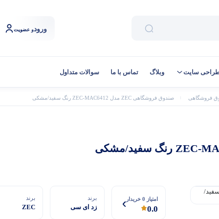
ورود
و عضویت
راحی سایت
وبلاگ
تماس با ما
سوالات متداول
ق فروشگاهی
صندوق فروشگاهی ZEC مدل ZEC-MAC6412 رنگ سفید/مشکی
برند
برند
امتیاز 0 خریدار
زد ای سی
ZEC
0.0