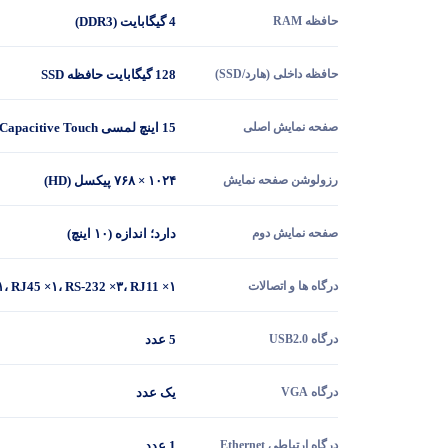
حافظه RAM
4 گیگابایت (DDR3)
حافظه داخلی (هارد/SSD)
128 گیگابایت حافظه SSD
صفحه نمایش اصلی
15 اینچ لمسی True Flat Capacitive Touch ، نوع TFT-LED
رزولوشن صفحه نمایش
۱۰۲۴ × ۷۶۸ پیکسل (HD)
صفحه نمایش دوم
دارد؛ اندازه (۱۰ اینچ)
درگاه ها و اتصالات
۱، RJ45 ×۱، RS-232 ×۳، RJ11 ×۱
درگاه USB2.0
5 عدد
درگاه VGA
یک عدد
درگاه ارتباطی Ethernet
1 عدد