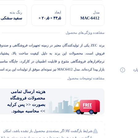
مدل
ابعاد
رنگ بدنه
MAC-6412
۴۴٫۵ × ۲۰٫۵ ×
سفید-مشکی
۴۲٫۵
سانتی‌متر
مشاهده ویژگی‌های محصول
برند
ZEC
یکی از تولیدکنندگان معتبر در زمینه تجهیزات فروشگاهی و صندوق
فروش است. محصولات این برند به دلیل کیفیت ساخت بالا، پشتیبان
نرم‌افزارهای فروشگاهی متنوع و قابلیت اطمینان در کارکرد، جایگاه مناسب
بازار پیدا کرده‌اند. مدل MAC6412 نیز نمونه‌ای موفق از تولیدات این برن
ارد
با ترکیب تکنولوژی روز و طراحی کارآمد، پاسخگوی نیاز کسب‌وکارهای م
مشاهده توضیحات محصول
است.
هزینه ارسال تمامی
محصولات فروشگاه
بصورت << پس کرایه
>> محاسبه میشود.
شرایط بازگشت کالا اگر بسته‌بندی محصول باز نشده باشد، امکان
بازگشت بی‌قید و شرط وجود دارد. در صورت باز شدن بسته، شما ۷