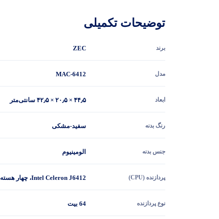
توضیحات تکمیلی
برند
ZEC
مدل
MAC-6412
ابعاد
۴۴٫۵ × ۲۰٫۵ × ۴۲٫۵ سانتی‌متر
رنگ بدنه
سفید-مشکی
جنس بدنه
الومینیوم
پردازنده (CPU)
Intel Celeron J6412، چهار هسته‌ای، فرکانس پایه تقریباً ۲٫۰ گیگاهرتز و قابل تا ~۲٫۴۲ گیگاهرتز
نوع پردازنده
64 بیت