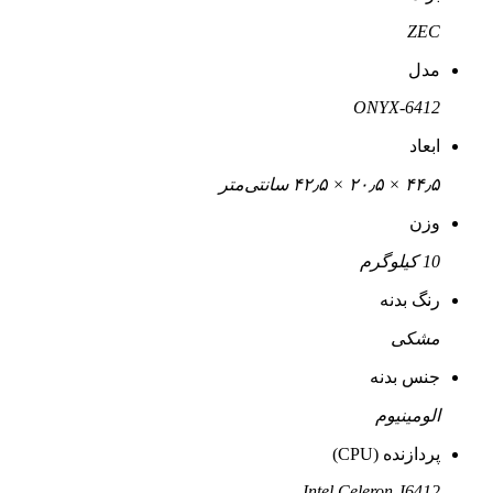
ZEC
مدل
ONYX-6412
ابعاد
۴۴٫۵ × ۲۰٫۵ × ۴۲٫۵ سانتی‌متر
وزن
10 کیلوگرم
رنگ بدنه
مشکی
جنس بدنه
الومینیوم
پردازنده (CPU)
Intel Celeron J6412