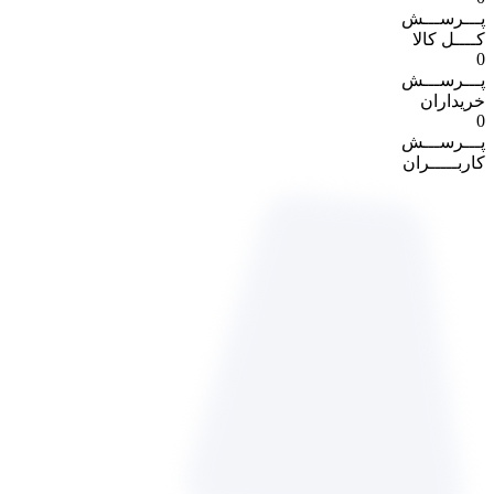
پـــرســـش
کــــل کالا
0
پـــرســـش
خریداران
0
پـــرســـش
کاربـــــران