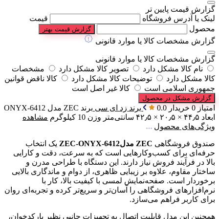
گزارش قیمت پایین تر
لینک یا آدرس فروشگاه
قیمت
محصول
گزارش قیمت بهتر
گزارش مشخصات کالا یا موارد قانونی
گزارش مشخصات کالا یا موارد قانونی
نام کالا مشکل دارد
تصویر کالا مشکل دارد
مشخصات
کالا مشکل دارد
توضیحات کالا مشکل دارد
کالا ناقض قوانین
جمهوری اسلامی است
کالا غیر اصل است
گزارش مشکل در محصول
امتیاز 0 خریدار
0.0
برند
زد ای سی
برند
ZEC
مدل
ONYX-6412
ابعاد
۴۴٫۵ × ۲۰٫۵ × ۴۲٫۵ سانتی‌متر
وزن
10 کیلوگرم
مشاهده
ویژگی‌های محصول
صندوق فروشگاهی
ZEC مدلZEC-ONYX-6412
یک انتخاب
حرفه‌ای برای کسب‌وکارهایی است که به سرعت، دقت و کارایی
بالا در فرآیند فروش نیاز دارند. این دستگاه با طراحی مدرن و
ساختار مقاوم، علاوه بر زیبایی ظاهری، از دوام و ماندگاری بالایی
برخوردار است. صفحه‌نمایش لمسی با کیفیت بالا، کار با
نرم‌افزارهای فروشگاهی را آسان‌تر و سریع‌تر کرده و تجربه‌ای روان
برای کاربر فراهم می‌سازد.
همچنین این مدل قابلیت اتصال به تجهیزات جانبی نظیر بارکدخوان،