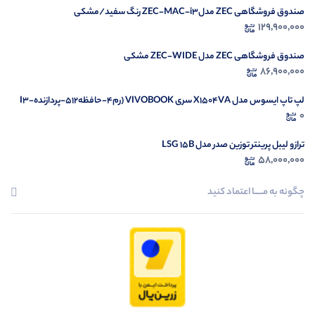
صندوق فروشگاهی ZEC مدلZEC-MAC-i3 رنگ سفید/مشکی
129,900,000
صندوق فروشگاهی ZEC مدل ZEC-WIDE مشکی
86,900,000
لپ تاپ ایسوس مدل X1504VA سری VIVOBOOK (رم4-حافظه512-پردازندهI3-
1335U)
0
ترازو لیبل پرینتر توزین صدر مدل LSG 15B
58,000,000
چگونه به مــــــا اعتماد کنید