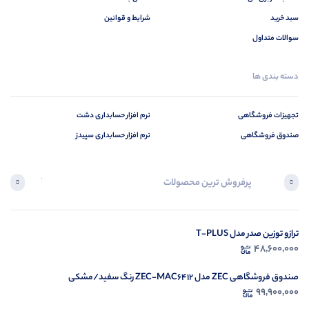
سبد خرید
شرایط و قوانین
سوالات متداول
دسته بندی ها
تجهیزات فروشگاهی
نرم افزار حسابداری دشت
صندوق فروشگاهی
نرم افزار حسابداری سپیدز
پرفروش ترین محصولات
آخرین محصول
ترازو توزین صدر مدل T-PLUS
در ح
48,600,000
م
صندوق فروشگاهی ZEC مدل ZEC-MAC6412 رنگ سفید/مشکی
99,900,000