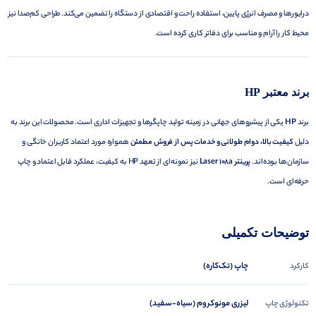
درایورها و مصرف انرژی پایین، استفاده راحت و اقتصادی از دستگاه را تضمین می‌کند. طراحی کم‌صدا نیز
محیط کار را آرام و مناسب برای دفاتر کاری کرده است.
برند معتبر HP
برند
HP
یکی از پیشروهای جهانی در زمینه تولید چاپگرها و تجهیزات اداری است. محصولات این برند به
دلیل
کیفیت بالا، دوام طولانی و خدمات پس از فروش مطمئن
همواره مورد اعتماد کاربران خانگی و
سازمان‌ها بوده‌اند.
پرینتر Laser 108a
نیز نمونه‌ای از تعهد HP به کیفیت، عملکرد قابل اعتماد و چاپ
حرفه‌ای است.
توضیحات تکمیلی
چاپ (تک‌کاره)
کارکرد
لیزری مونوکروم (سیاه‑سفید)
تکنولوژی چاپ