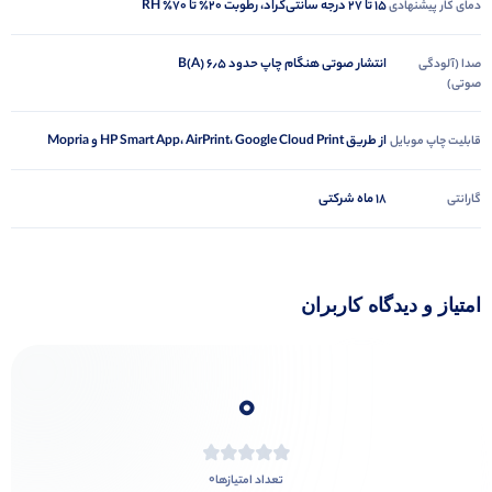
۱۵ تا ۲۷ درجه سانتی‌گراد، رطوبت ۲۰٪ تا ۷۰٪ RH
دمای کار پیشنهادی
انتشار صوتی هنگام چاپ حدود ۶٫۵ B(A)
صدا (آلودگی
صوتی)
از طریق HP Smart App، AirPrint، Google Cloud Print و Mopria
قابلیت چاپ موبایل
18 ماه شرکتی
گارانتی
امتیاز و دیدگاه کاربران
0
0
تعداد امتیازها