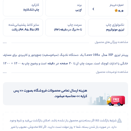
برند
کارکرد
امتیاز 0 خریدار
0.0
اچ پی
چاپ (تک‌کاره)
تکنولوژی چاپ
سرعت چاپ
سایز کاغذ پشتیبانی‌شده
لیزری مونوکروم
تا ۲۰ برگ در دقیقه (A4)
A4, A5, B5 (JIS), پاکت
(سیاه‑سفید)
(DL, C5) و اندازه‌های
سفارشی بین ‎76 × 127 تا ‎216
مشاهده ویژگی‌های محصول
× 356 میلی‌متر
پرینتر لیزری
HP مدل Laser 108a
یک دستگاه تک‌رنگ (سیاه‌وسفید) جمع‌وجور و کاربردی برای مصارف
خانگی یا ادارات کوچک است. سرعت چاپ آن تا
۲۰ صفحه در دقیقه
است و وضوح چاپ به
۱۲۰۰ × ۱۲۰۰
dpi
مشاهده توضیحات محصول
می‌رسد. این پرینتر مجهز به حافظه
۶۴ مگابایت
و پردازنده
۴۰۰ مگاهرتز
می‌باشد. سینی ورودی آن
ظرفیت
۱۵۰ برگ
و خروجی آن
۱۰۰ برگ
است. از طریق
درگاه USB 2.0
به کامپیوتر متصل می‌شود. توان
کاری ماهانه آن تا
۱۰٬۰۰۰ صفحه
در نظر گرفته شده و از کارتریج تونر
HP 110A
با ظرفیت حدود ۱۵۰۰ صفحه
هزینه ارسال تمامی محصولات فروشگاه بصورت << پس
کرایه >> محاسبه میشود.
استفاده می‌کند.
شرایط بازگشت کالا اگر بسته‌بندی محصول باز نشده باشد، امکان بازگشت بی‌قید و شرط وجود
دارد. در صورت باز شدن بسته، شما ۷ روز مهلت تست دارید. اگر کالا مخدوش، معیوب یا تمپر