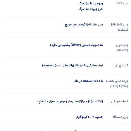
ورودی: تا ۱۵۰ برگ
سبد کاغذ
خروجی: تا ۱۰۰ برگ
بین ۶۰ تا ۱۶۳ گرم بر متر مربع
وزن کاغذ قابل
استفاده
به صورت دستی (Driver پشتیبانی دارد)
چاپ دو رو
(Duplex)
تونر مشکی: HP 110A (راندمان ~1,500 صفحه)
کارتریج تونر
تا ۱۰‌۰۰۰ صفحه در ماه
چرخه کاری ماهانه
(Duty Cycle)
331 × 350 × 248 میلی‌متر (عرض × عمق × ارتفاع)
ابعاد فیزیکی
حدود ۴٫۱۸ کیلوگرم
وزن دستگاه