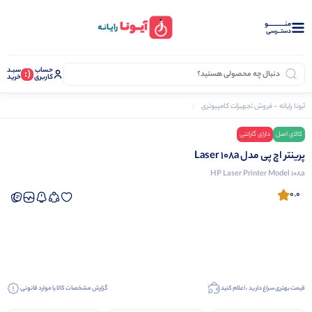
منــــــــــــو
دستــرسی
حساب
سبـد
(:
کاربری
خرید
آیونا رایانه - فروش تجهیزات کامپیوتری
پرینتر
پرینتر اچ پی مدل Laser 108a
کالای اصل
دارای گارانتی
نرم افزار دشت
پرینتر اچ پی مدل Laser 108a
HP Laser Printer Model 108a
0.0
قیمت بهتری سراغ دارید ، اعلام کنید
گزارش مشخصات کالا یا موارد قانونی