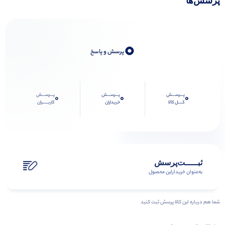
پرسش‌ها
0
پرسش و پاسخ
پـــرســـش
پـــرســـش
پـــرســـش
0
0
0
کــــل کالا
خریداران
کاربـــــران
ثبـــــت‌پرسش
به‌عنوان ‌خریدار‌این‌ محصول
شما هم درباره این کالا پرسش ثبت کنید