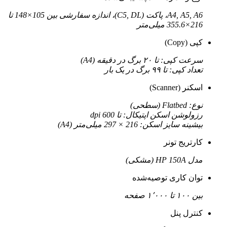
A4, A5, A6، پاکت (C5, DL)، اندازه سفارشی بین 105×148 تا
216×355.6 میلی‌متر
کپی (Copy)
سرعت کپی: تا ۲۰ برگ در دقیقه (A4)
تعداد کپی: تا ۹۹ برگ در یک بار
اسکنر (Scanner)
نوع: Flatbed (سطحی)
رزولوشن اسکن اپتیکال: تا 600 dpi
بیشینه سایز اسکن: 216 × 297 میلی‌متر (A4)
کارتریج تونر
مدل HP 150A (مشکی)
توان کاری توصیه‌شده
بین ۱۰۰ تا ۱٬۰۰۰ صفحه
کنترل پنل