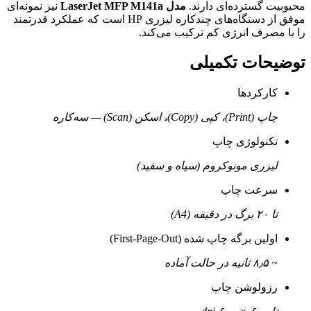
محبوبیت گسترده‌ای دارند.
مدل LaserJet MFP M141a
نیز نمونه‌ای
موفق از دستگاه‌های چندکاره لیزری HP است که عملکرد قدرتمند
را با مصرف انرژی کم ترکیب می‌کند.
توضیحات تکمیلی
کارکردها
چاپ (Print)، کپی (Copy)، اسکن (Scan) — سه‌کاره
تکنولوژی چاپ
لیزری مونوکروم (سیاه و سفید)
سرعت چاپ
تا ۲۰ برگ در دقیقه (A4)
اولین برگه چاپ شده (First-Page-Out)
~ ۸٫۵ ثانیه در حالت آماده
رزولوشن چاپ