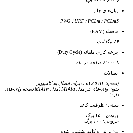
تا ۶۰۰ × ۶۰۰ dpi
زبان‌های چاپ
PCLm / PCLmS ؛ URF ؛ PWG
حافظه (RAM)
۶۴ مگابایت
چرخه کاری ماهانه (Duty Cycle)
تا ۸٬۰۰۰ صفحه در ماه
اتصالات
USB 2.0 (Hi-Speed) برای اتصال به کامپیوتر
بدون وای-فای در مدل M141a (مدل M141w نسخه وای‌-فای
دارد).
سینی / ظرفیت کاغذ
ورودی: ۱۵۰ برگ
خروجی: ۱۰۰ برگ
نوع و اندازه کاغذ پشتیبانی‌شده