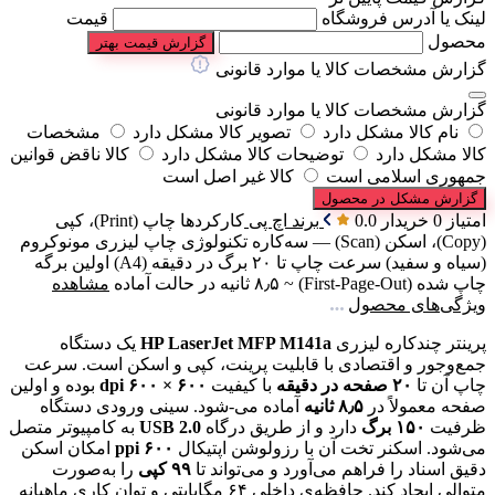
لینک یا آدرس فروشگاه
قیمت
محصول
گزارش قیمت بهتر
گزارش مشخصات کالا یا موارد قانونی
گزارش مشخصات کالا یا موارد قانونی
نام کالا مشکل دارد
تصویر کالا مشکل دارد
مشخصات
کالا مشکل دارد
توضیحات کالا مشکل دارد
کالا ناقض قوانین
جمهوری اسلامی است
کالا غیر اصل است
گزارش مشکل در محصول
امتیاز 0 خریدار
0.0
برند
اچ پی
کارکردها
چاپ (Print)، کپی
(Copy)، اسکن (Scan) — سه‌کاره
تکنولوژی چاپ
لیزری مونوکروم
(سیاه و سفید)
سرعت چاپ
تا ۲۰ برگ در دقیقه (A4)
اولین برگه
چاپ شده (First-Page-Out)
~ ۸٫۵ ثانیه در حالت آماده
مشاهده
ویژگی‌های محصول
پرینتر چندکاره لیزری
HP LaserJet MFP M141a
یک دستگاه
جمع‌وجور و اقتصادی با قابلیت‌ پرینت، کپی و اسکن است. سرعت
چاپ آن تا
۲۰ صفحه در دقیقه
با کیفیت
۶۰۰ × ۶۰۰ dpi
بوده و اولین
صفحه معمولاً در
۸٫۵ ثانیه
آماده می-شود. سینی ورودی دستگاه
ظرفیت
۱۵۰ برگ
دارد و از طریق درگاه
USB 2.0
به کامپیوتر متصل
می‌شود. اسکنر تخت آن با رزولوشن اپتیکال
۶۰۰ ppi
امکان اسکن
دقیق اسناد را فراهم می‌آورد و می‌تواند تا
۹۹ کپی
را به‌صورت
متوالی ایجاد کند. حافظه‌ی داخلی ۶۴ مگابایتی و توان کاری ماهیانه