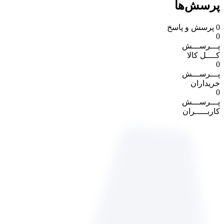
پرسش‌ها
0
پرسش و پاسخ
0
پـــرســـش
کــــل کالا
0
پـــرســـش
خریداران
0
پـــرســـش
کاربـــــران