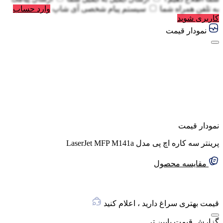
به
تلفن همراه شما
سیستم پیام شخصی آی شاپ
وارد حساب
کاربری شوید
نمودار قیمت
نمودار قیمت
پرینتر سه کاره اچ پی مدل LaserJet MFP M141a
مقایسه محصول
قیمت بهتری سراغ دارید ، اعلام کنید
گزارش قیمت پایین تر