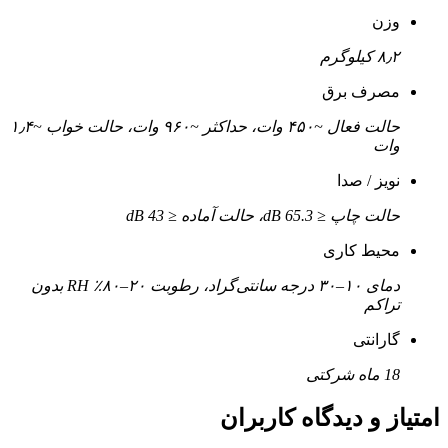
وزن
۸٫۲ کیلوگرم
مصرف برق
حالت فعال ~۴۵۰ وات، حداکثر ~۹۶۰ وات، حالت خواب ~۱٫۴
وات
نویز / صدا
حالت چاپ ≤ 65.3 dB، حالت آماده ≤ 43 dB
محیط کاری
دمای ۱۰–۳۰ درجه سانتی‌گراد، رطوبت ۲۰–۸۰٪ RH بدون
تراکم
گارانتی
18 ماه شرکتی
امتیاز و دیدگاه کاربران