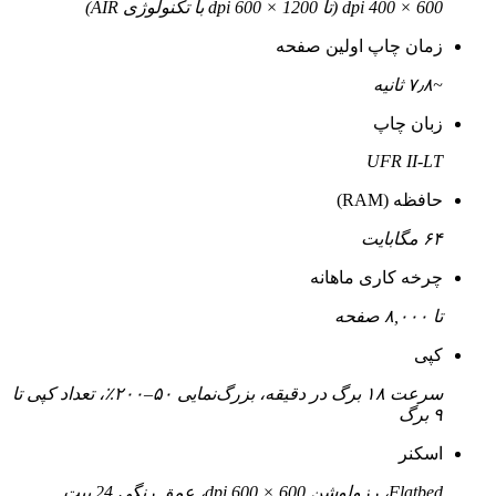
600 × 400 dpi (تا 1200 × 600 dpi با تکنولوژی AIR)
زمان چاپ اولین صفحه
~۷٫۸ ثانیه
زبان چاپ
UFR II‑LT
حافظه (RAM)
۶۴ مگابایت
چرخه کاری ماهانه
تا ۸,۰۰۰ صفحه
کپی
سرعت ۱۸ برگ در دقیقه، بزرگ‌نمایی ۵۰–۲۰۰٪، تعداد کپی تا
۹ برگ
اسکنر
Flatbed، رزولوشن 600 × 600 dpi، عمق رنگی 24 بیت