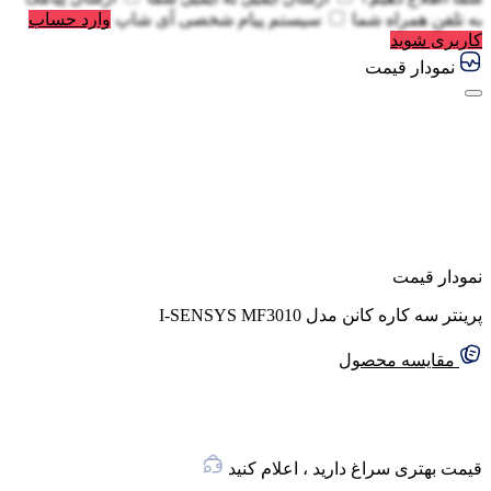
به
تلفن همراه شما
سیستم پیام شخصی آی شاپ
وارد حساب
کاربری شوید
نمودار قیمت
نمودار قیمت
پرینتر سه کاره کانن مدل I-SENSYS MF3010
مقایسه محصول
قیمت بهتری سراغ دارید ، اعلام کنید