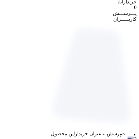
خریداران
0
پـــرســـش
کاربـــــران
ثبـــــت‌پرسش
به‌عنوان ‌خریدار‌این‌ محصول