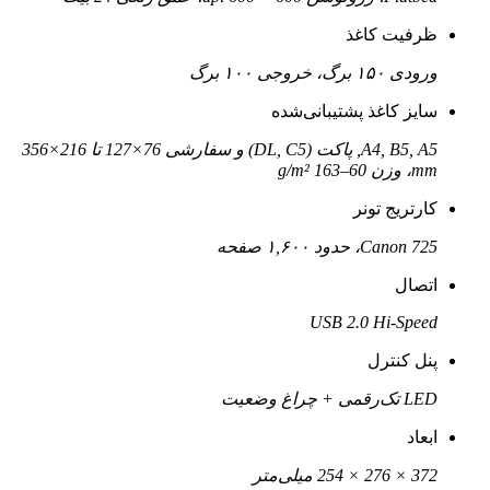
ظرفیت کاغذ
ورودی ۱۵۰ برگ، خروجی ۱۰۰ برگ
سایز کاغذ پشتیبانی‌شده
A4, B5, A5, پاکت (DL, C5) و سفارشی 76×127 تا 216×356
mm، وزن 60–163 g/m²
کارتریج تونر
Canon 725، حدود ۱,۶۰۰ صفحه
اتصال
USB 2.0 Hi‑Speed
پنل کنترل
LED تک‌رقمی + چراغ وضعیت
ابعاد
372 × 276 × 254 میلی‌متر