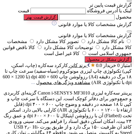
گزارش قیمت پایین تر
لینک یا آدرس فروشگاه
قیمت
محصول
گزارش قیمت بهتر
گزارش مشخصات کالا یا موارد قانونی
گزارش مشخصات کالا یا موارد قانونی
نام کالا مشکل دارد
تصویر کالا مشکل دارد
مشخصات
کالا مشکل دارد
توضیحات کالا مشکل دارد
کالا ناقض قوانین
جمهوری اسلامی است
کالا غیر اصل است
گزارش مشکل در محصول
امتیاز 0 خریدار
0.0
برند
کانن
کارکرد
سه‌کاره (چاپ، اسکن،
کپی)
تکنولوژی چاپ
لیزری مونوکروم (سیاه‑سفید)
سرعت چاپ
تا
۱۸ برگ در دقیقه (A4)
رزولوشن چاپ
600 × 400 dpi (تا 1200 × 600
dpi با تکنولوژی AIR)
مشاهده ویژگی‌های محصول
پرینتر سه‌کاره لیزری Canon i-SENSYS MF3010 گزینه‌ای کاربردی
و جمع‌وجور برای دفاتر کوچک است. این دستگاه با سرعت چاپ و
کپی تا ۱۸ صفحه در دقیقه و وضوح چاپ ۶۰۰ × ۴۰۰ dpi (قابل
ارتقاء تا ۱۲۰۰ × ۶۰۰ با تکنولوژی AIR) کارایی بالایی دارد. اسکنر
تخت (Flatbed) آن با رزولوشن اپتیکال تا ۶۰۰ × ۶۰۰ dpi و عمق رنگ
۲۴ بیت، امکان اسکن دقیق اسناد را فراهم می‌کند. سینی ورودی
کاغذ آن ظرفیت ۱۵۰ برگ دارد و از طریق پورت USB ۲٫۰ Hi-
Speed به کامپیوتر متصل می‌شود. حافظه ۶۴ مگابایتی، توان کاری