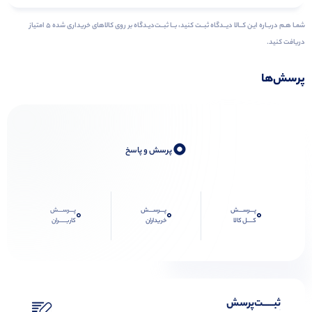
شمـا هـم دربـاره ایـن کــالا دیــدگاه ثبــت کنید، بــا ثبــت‌دیـدگاه بر روی کالاهای خریداری شده ۵ امتیاز
دریافت کنید.
پرسش‌ها
0
پرسش و پاسخ
پـــرســـش
پـــرســـش
پـــرســـش
0
0
0
کــــل کالا
خریداران
کاربـــــران
ثبـــــت‌پرسش