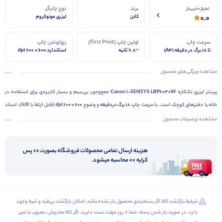
برند
نوع چاپگر
امتیاز 0 خریدار
0.0
کانن
لیزری مونوکروم
(سیاه‑سفید)
سرعت چاپ
اولین چاپ (First Print)
رزولوشن چاپ
تا ۱۸ برگ در دقیقه (A4)
~۷.۸ ثانیه
استاندارد:600 × 600 dpi
کیفیت بهبود یافته: معادل
2400 × 600 dpi
مشاهده ویژگی‌های محصول
پرینتر لیزری تک‌کاره
Canon i‑SENSYS LBP6030W
جمع‌وجور، بی‌سیم و بسیار کاربردی برای استفاده در
خانه یا دفترهای کوچک است. با سرعت چاپ
۱۸ برگ در دقیقه
و وضوح
۶۰۰ × ۶۰۰ dpi
(قابل ارتقا با AIR)، اسناد
سیاه‌وسفید را با کیفیت مناسبی ارائه می‌دهد. سینی ورودی آن ظرفیت
۱۵۰ برگ
دارد و اولین صفحه را در
مشاهده توضیحات محصول
حدود
۷.۸ ثانیه
چاپ می‌کند. اتصال بی‌سیم
Wi‑Fi
امکان چاپ راحت از لپ‌تاپ یا موبایل را فراهم می‌آورد. با
توان کاری ماهانه
۵۰۰۰ صفحه
، مصرف انرژی پایین و صدای کم، گزینه‌ای اقتصادی و قابل‌اعتماد برای کارهای
هزینه ارسال تمامی محصولات فروشگاه بصورت << پس
چاپی روزانه است.
کرایه >> محاسبه میشود.
شرایط بازگشت کالا اگر بسته‌بندی محصول باز نشده باشد، امکان بازگشت بی‌قید و شرط وجود
دارد. در صورت باز شدن بسته، شما ۷ روز مهلت تست دارید. اگر کالا مخدوش، معیوب یا تمپر