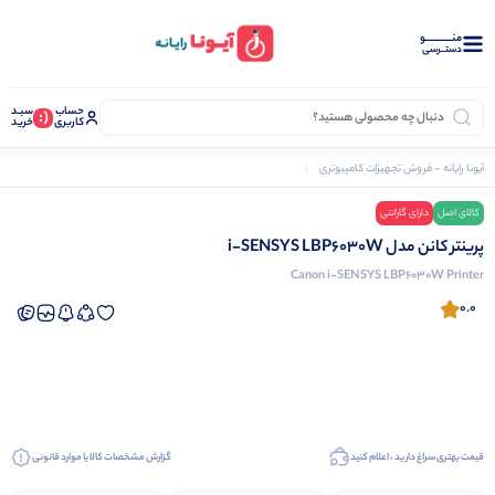
منــــــــــــو
دستــرسی
حساب
سبـد
(:
کاربری
خرید
آیونا رایانه - فروش تجهیزات کامپیوتری
پرینتر
پرینتر کانن مدل i-SENSYS LBP6030W
کالای اصل
دارای گارانتی
نرم افزار دشت
پرینتر کانن مدل i-SENSYS LBP6030W
Canon i-SENSYS LBP6030W Printer
0.0
قیمت بهتری سراغ دارید ، اعلام کنید
گزارش مشخصات کالا یا موارد قانونی