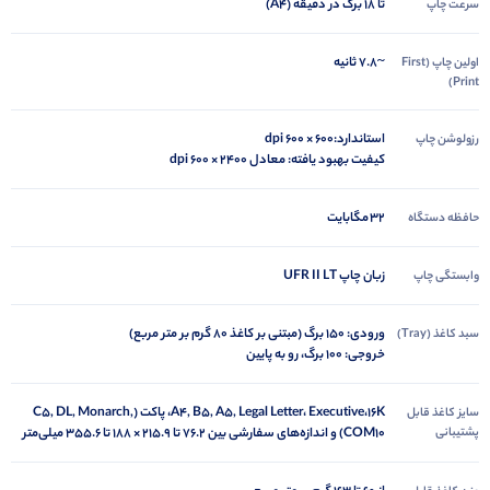
تا ۱۸ برگ در دقیقه (A4)
سرعت چاپ
~۷.۸ ثانیه
اولین چاپ (First
Print)
استاندارد:600 × 600 dpi
رزولوشن چاپ
کیفیت بهبود یافته: معادل 2400 × 600 dpi
۳۲ مگابایت
حافظه دستگاه
زبان چاپ UFR II LT
وابستگی چاپ
ورودی: ۱۵۰ برگ (مبتنی بر کاغذ ۸۰ گرم بر متر مربع)
سبد کاغذ (Tray)
خروجی: ۱۰۰ برگ، رو به پایین
A4, B5, A5, Legal Letter، Executive،16K، پاکت (C5, DL, Monarch,
سایز کاغذ قابل
پشتیبانی
COM10) و اندازه‌های سفارشی بین 76.2 تا 215.9 × 188 تا 355.6 میلی‌متر