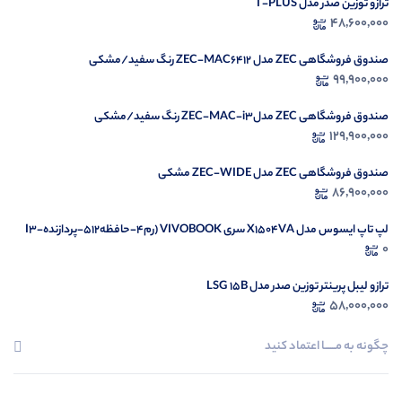
ترازو توزین صدر مدل T-PLUS
در ح
48,600,000
م
صندوق فروشگاهی ZEC مدل ZEC-MAC6412 رنگ سفید/مشکی
99,900,000
صندوق فروشگاهی ZEC مدلZEC-MAC-i3 رنگ سفید/مشکی
129,900,000
صندوق فروشگاهی ZEC مدل ZEC-WIDE مشکی
86,900,000
لپ تاپ ایسوس مدل X1504VA سری VIVOBOOK (رم4-حافظه512-پردازندهI3-
1335U)
0
ترازو لیبل پرینتر توزین صدر مدل LSG 15B
58,000,000
چگونه به مــــــا اعتماد کنید