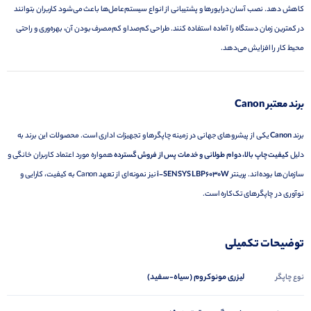
کاهش دهد. نصب آسان درایورها و پشتیبانی از انواع سیستم‌عامل‌ها باعث می‌شود کاربران بتوانند
در کمترین زمان دستگاه را آماده استفاده کنند. طراحی کم‌صدا و کم‌مصرف بودن آن، بهره‌وری و راحتی
محیط کار را افزایش می‌دهد.
برند معتبر Canon
برند
Canon
یکی از پیشروهای جهانی در زمینه چاپگرها و تجهیزات اداری است. محصولات این برند به
دلیل
کیفیت چاپ بالا، دوام طولانی و خدمات پس از فروش گسترده
همواره مورد اعتماد کاربران خانگی و
سازمان‌ها بوده‌اند. پرینتر
i-SENSYS LBP6030W
نیز نمونه‌ای از تعهد Canon به کیفیت، کارایی و
نوآوری در چاپگرهای تک‌کاره است.
توضیحات تکمیلی
لیزری مونوکروم (سیاه‑سفید)
نوع چاپگر