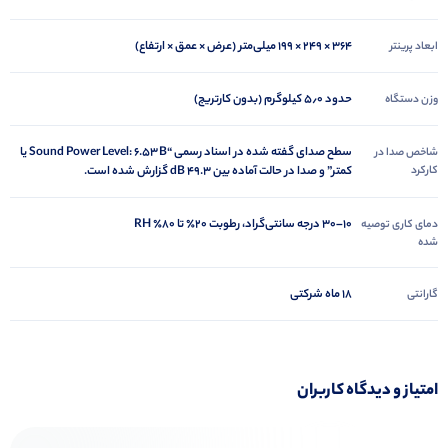
364 × 249 × 199 میلی‌متر (عرض × عمق × ارتفاع)
ابعاد پرینتر
حدود ۵٫۰ کیلوگرم (بدون کارتریج)
وزن دستگاه
سطح صدای گفته شده در اسناد رسمی “Sound Power Level: 6.53 B یا
شاخص صدا در
کارکرد
کمتر” و صدا در حالت آماده بین ۴۹.۳ dB گزارش شده است.
۱۰–۳۰ درجه سانتی‌گراد، رطوبت ۲۰٪ تا ۸۰٪ RH
دمای کاری توصیه
شده
18 ماه شرکتی
گارانتی
امتیاز و دیدگاه کاربران