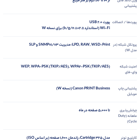
از ۶۰ تا ۱۶۳ گرم بر متر مربع
وزن کاغذ قابل
پشتیبانی
پورت USB 2.0
پورت‌ها / اتصالات
Wi‑Fi (استاندارد 802.11 b/g/n) برای نسخه W
LPD, RAW, WSD‑Print؛ مدیریت SNMPv1/v3 و SLP
پروتکل شبکه (در
مدل W)
WEP, WPA‑PSK (TKIP/AES), WPA2‑PSK (TKIP/AES)
امنیت شبکه
وای‑فای
Canon PRINT Business (نسخه W)
پشتیبانی چاپ
موبایل
تا ۵٬۰۰۰ صفحه در ماه
چرخش‌پذیری
ماهانه (Duty
Cycle)
مدل Cartridge 325، راندمان ۱٬۶۰۰ صفحه (بر اساس ISO)
کارتریج تونر