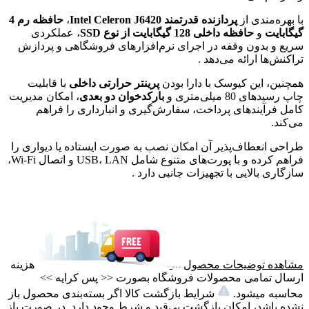
با بهره‌مندی از
پردازنده قدرتمند
Intel Celeron J6420
،
حافظه رم 4
گیگابایت
و
حافظه داخلی 128 گیگابایت از نوع
SSD
، عملکردی
سریع و بدون وقفه در اجرای نرم‌افزارهای فروشگاهی و پردازش
تراکنش‌ها ارائه می‌دهد .
همچنین، این کیوسک با دارا بودن
پرینتر حرارتی داخلی
با قابلیت
چاپ رسیدهای 80 میلی‌متری و
بارکدخوان دو بعدی
، امکان مدیریت
کامل فرآیندهای پرداخت، سفارش‌گیری و انبارداری را فراهم
می‌کند.
طراحی انعطاف‌پذیر آن امکان نصب به صورت ایستاده یا دیواری را
فراهم کرده و با پورت‌های متنوع شامل USB، LAN و اتصال Wi-Fi،
سازگاری بالایی با تجهیزات جانبی دارد .
مشاهده توضیحات محصول
هزینه
ارسال تمامی محصولات فروشگاه بصورت << پس کرایه >>
محاسبه میشود.
شرایط بازگشت کالا اگر بسته‌بندی محصول باز
نشده باشد، امکان بازگشت بی‌قید و شرط وجود دارد. در صورت باز