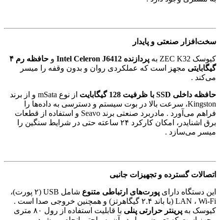
سخت‌افزار صنعتی و پایدار
کیوسک ZEC K32 به
پردازنده
Intel Celeron J6412
و
حافظه رم
۴
گیگابایتی
مجهز است که عملکردی روان و بدون وقفه را میسر
می‌کند .
حافظه داخلی
SSD
با ظرفیت
128
گیگابایت
از نوع mSata و از برند
Kingston، سرعت بالا در بوت سیستم و دسترسی به داده‌ها را
فراهم می‌آورد . مادربرد صنعتی برند Seavo و استفاده از قطعات
برق اشنایدر، امکان کارکرد ۲۴ ساعته حتی در شرایط سنگین را
میسر می‌سازد .
اتصالات گسترده و تجهیزات جانبی
این دستگاه دارای
پورت‌های ارتباطی متنوع
شامل USB (۲ پورت)،
LAN ، Wi-Fi (با باند ۲.۴ گیگاهرتز) و همچنین خروجی صدا است .
کیوسک به
پرینتر حرارتی پنلی
با قابلیت استفاده از رول ۸۰ متری
مجهز است که تعویض رول در آن به راحتی انجام می‌شود .