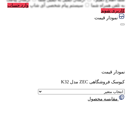
به
تلفن همراه شما
سیستم پیام شخصی آی شاپ
وارد حساب
کاربری شوید
نمودار قیمت
نمودار قیمت
کیوسک فروشگاهی ZEC مدل K32
مقایسه محصول