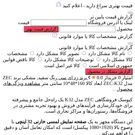
قیمت بهتری سراغ دارید ، اعلام کنید
گزارش قیمت پایین تر
لینک یا آدرس فروشگاه
قیمت
محصول
گزارش قیمت بهتر
گزارش مشخصات کالا یا موارد قانونی
گزارش مشخصات کالا یا موارد قانونی
نام کالا مشکل دارد
تصویر کالا مشکل دارد
مشخصات
کالا مشکل دارد
توضیحات کالا مشکل دارد
کالا ناقض قوانین
جمهوری اسلامی است
کالا غیر اصل است
گزارش مشکل در محصول
امتیاز 0 خریدار
0.0
برند
زد ای سی
رنگ
سفید, مشکی
برند
ZEC
مدل
ZEC-K32
ابعاد کالا
160*48*10 سانتی متر
مشاهده ویژگی‌های
محصول
کیوسک فروشگاهی ZEC مدل K32 یک راه‌حل جامع و پیشرفته
برای خودکارسازی فرآیندهای فروش و بهبود تجربه مشتری در
فروشگاه‌ها، رستوران‌ها و مراکز تجاری است.
این دستگاه مجهز به یک
صفحه نمایش لمسی خازنی 32 اینچی
با
وضوح بالا (1920×1080 پیکسل) است که امکان تعامل آسان و دقیق
را فراهم می‌کند .