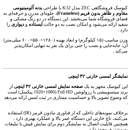
کیوسک فروشگاهی ZEC مدل K32 با طراحی
بدنه آلومینیومی
مقاوم
و
ظاهر بدون فریم
(Frameless)
، جلوه‌ای مدرن و حرفه‌ای به
فضای فروشگاه شما می‌بخشد. این دستگاه در دو رنگ مشکی و
سفید ارائه می‌شود و امکان نصب به دو حالت
ایستاده
و
دیواری
را
دارد .
وزن مناسب (۱۵ کیلوگرم) و ابعاد بهینه (۱۲۸۰×۵۵۰×۶۰۰ میلی‌متر)
آن، جابه‌جایی و نصب را حتی برای یک نفر به تنهایی امکان‌پذیر
می‌کند .
نمایشگر لمسی خازنی
۳۲
اینچی
این کیوسک مجهز به یک
صفحه نمایش لمسی خازنی
۳۲
اینچی
از
برند میتسوبیشی با رزولوشن Full HD (1920×1080 پیکسل) است
که وضوح تصویر بالا و حساسیت ممتازی در ثبت لمس ارائه می‌دهد
.
برخلاف نمونه‌های داخلی که از فناوری مادون قرمز (IR) استفاده
می‌کنند، تاچ خازنی این دستگاه عمر بالا و عملکرد بهتری دارد .
همچنین قابلیت اتصال به نمایشگر دوم برای نمایش فیش یا تبلیغات
به مشتری وجود دارد .