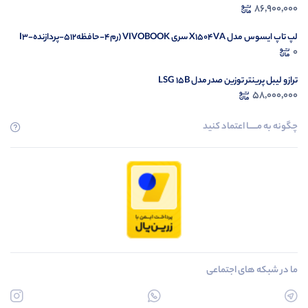
86,900,000
لپ تاپ ایسوس مدل X1504VA سری VIVOBOOK (رم4-حافظه512-پردازندهI3-
1335U)
0
ترازو لیبل پرینتر توزین صدر مدل LSG 15B
58,000,000
چگونه به مــــــا اعتماد کنید
ما در شبکه های اجتماعی