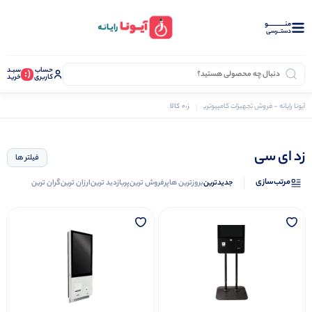
منــــــــــــو
دستــرسی
حساب
سبـد
(:
کاربری
خرید
0 کالا
آیونا رایانه - فروش تجهیزات کامپیوتری
زد ای سی
ترازو
زد ای سی
فیلتر ها
مرتب‌سازی
جدیدترین
بروزترین ها
پرفروش ترین
پربازدید ترین
ارزان ترین
گران ترین