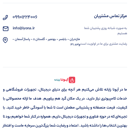
مرکز تماس مشتریان
09901224006
info@iyona.ir
به صورت شبانه روزی پشتیبان شما
هستیم
مازندران - بابلسر - بهنمیر - گلستان 8 - پاساژ آسمان -
رضایت مشتری برای ما در اولویت است
واحد 31
ما در آیونا رایانه تلاش می‌کنیم هر آنچه برای دنیای دیجیتال، تجهیزات فروشگاهی و
خدمات کامپیوتری نیاز دارید، در یک مکان گرد هم بیاوریم. هدف ما ارائه محصولاتی با
کیفیت، قیمت منصفانه و پشتیبانی مطمئن است تا شما با آسودگی خاطر خرید کنید. با
تجربه‌ای که در حوزه فناوری و تجهیزات دیجیتال داریم، همواره در کنار شما خواهیم بود تا
بهترین انتخاب‌ها را داشته باشید. اعتماد و رضایت شما بزرگ‌ترین سرمایه ماست و افتخار