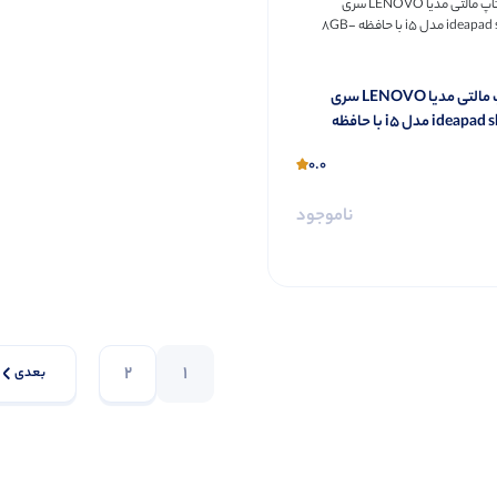
لپ تاپ مالتی مدیا LENOVO سری
ideapad slim-3 مدل i5 با حافظه
8G
0.0
ناموجود
2
1
بعدی