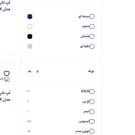
مدل i5-12450HX
سرمه ای
سفید
مشکی
نقره ای
برند
8
3
ASUS
مدل i5-13450HX
اچ پی
6
ایسر
1
ایسوس
57
توزین صدر
15