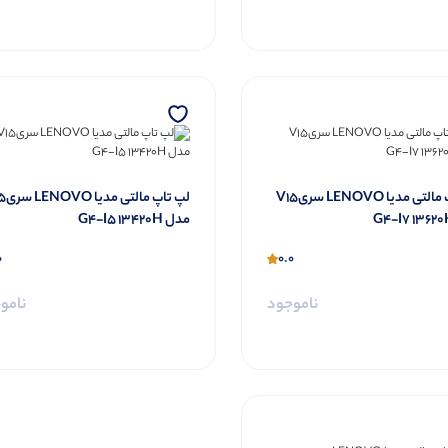
لپ تاپ مالتی مدیا LENOVO سریV15
لپ تاپ م
مدل G4-I5 13420H
0
0.0
ناموجود
نامو