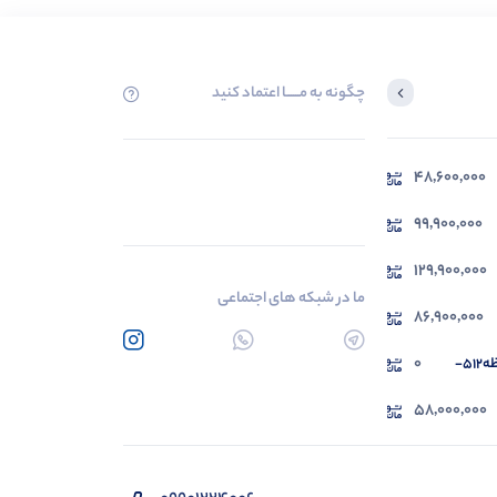
چگونه به مــــــا اعتماد کنید
48,600,000
99,900,000
129,900,000
ما در شبکه های اجتماعی
86,900,000
0
لپ تاپ ایسوس مدل X1504VA سری VIVOBOOK (رم4-حافظه512-
58,000,000