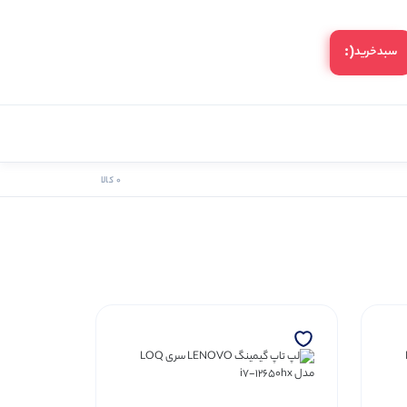
(:
سبد‌خرید
0 کالا