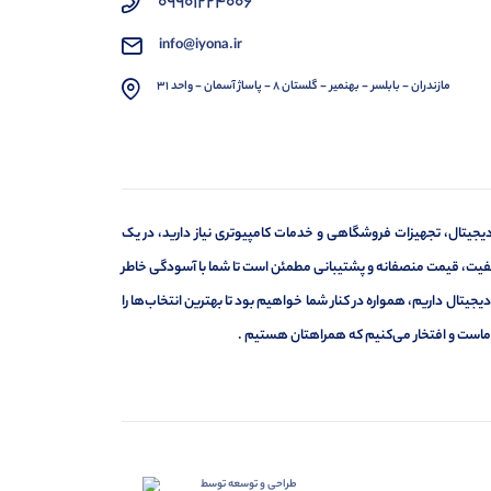
09901224006
info@iyona.ir
مازندران - بابلسر - بهنمیر - گلستان 8 - پاساژ آسمان - واحد 31
ای دیجیتال، تجهیزات فروشگاهی و خدمات کامپیوتری نیاز دارید، در یک
یفیت، قیمت منصفانه و پشتیبانی مطمئن است تا شما با آسودگی خاطر
دیجیتال داریم، همواره در کنار شما خواهیم بود تا بهترین انتخاب‌ها را
ه ماست و افتخار می‌کنیم که همراهتان هستیم .
طراحی و توسعه توسط