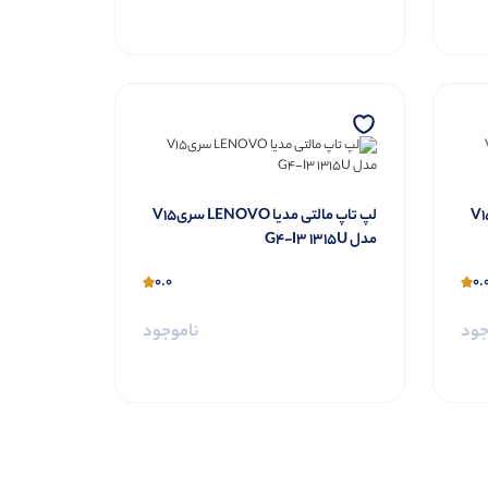
التی مدیا LENOVO سریV15
لپ تاپ مالتی مدیا LENOVO سریV15
مدل G4-I3 1315U
0.0
0.
جود
ناموجود