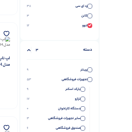
زد ای سی
38
کانن
3
لنوو
12
دسته
3
مدل G4-I7 13620H
پرینتر
9
تجهیزات فروشگاهی
53
بارکد اسکنر
9
ترازو
17
دستگاه کارتخوان
0
سایر تجهیزات فروشگاهی
3
صندوق فروشگاهی
6