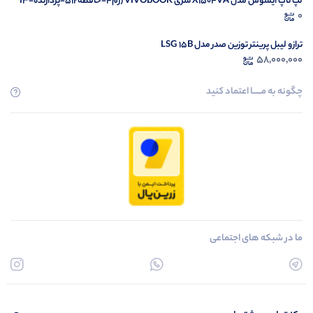
لپ تاپ ایسوس مدل X1504VA سری VIVOBOOK (رم4-حافظه512-پردازندهI3-
1335U)
0
ترازو لیبل پرینتر توزین صدر مدل LSG 15B
58,000,000
چگونه به مــــــا اعتماد کنید
ما در شبکه های اجتماعی