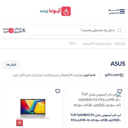
منــــــــــــو
دستــرسی
حساب
سبـد
(:
کاربری
خرید
0 کالا
آیونا رایانه - فروش تجهیزات کامپیوتری
ASUS
ترازو
ASUS
فیلتر ها
مرتب‌سازی
جدیدترین
بروزترین ها
پرفروش ترین
پربازدید ترین
ارزان ترین
گران ترین
لپ تاپ ایسوس مدل TUF GAMING F16
FX608JHR-I7-14650-16GB-512SSD-
5050-8G