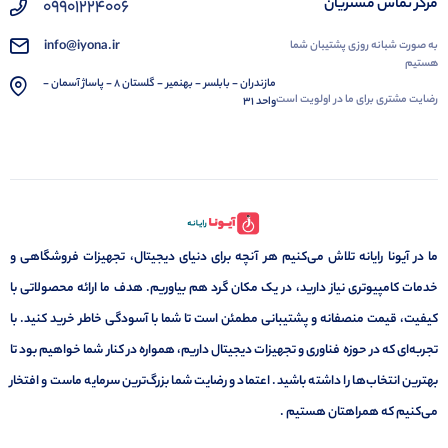
مرکز تماس مشتریان
09901224006
info@iyona.ir
به صورت شبانه روزی پشتیبان شما
هستیم
مازندران - بابلسر - بهنمیر - گلستان 8 - پاساژ آسمان -
رضایت مشتری برای ما در اولویت است
واحد 31
ما در آیونا رایانه تلاش می‌کنیم هر آنچه برای دنیای دیجیتال، تجهیزات فروشگاهی و
خدمات کامپیوتری نیاز دارید، در یک مکان گرد هم بیاوریم. هدف ما ارائه محصولاتی با
کیفیت، قیمت منصفانه و پشتیبانی مطمئن است تا شما با آسودگی خاطر خرید کنید. با
تجربه‌ای که در حوزه فناوری و تجهیزات دیجیتال داریم، همواره در کنار شما خواهیم بود تا
بهترین انتخاب‌ها را داشته باشید. اعتماد و رضایت شما بزرگ‌ترین سرمایه ماست و افتخار
می‌کنیم که همراهتان هستیم .