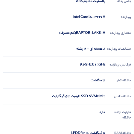
پلاستیک مقاوم ABS
جنس بدنه
Intel Core i5-13420H
پردازنده
RAPTOR-LAKE-H(کم مصرف)
معماری پردازنده
8 هسته ای – 12 رشته
مشخصات پردازنده
2.1GHz تا 4.6GHz
فرکانس پردازنده
12 مگابایت
حافظه کش
SSD NVMe M.2 ظرفیت ۵۱۲ گیگابایت
حافظه داخلی
دارد
قابلیت ارتقاء
حافظه
16 گیگابایت رم LPDDR5
حافظه RAM