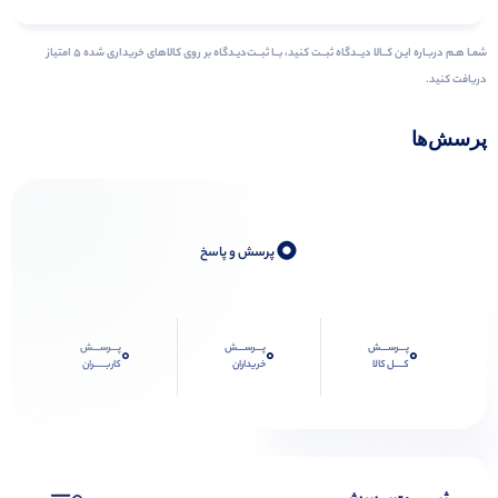
شمـا هـم دربـاره ایـن کــالا دیــدگاه ثبــت کنید، بــا ثبــت‌دیـدگاه بر روی کالاهای خریداری شده ۵ امتیاز
دریافت کنید.
پرسش‌ها
0
پرسش و پاسخ
پـــرســـش
پـــرســـش
پـــرســـش
0
0
0
کــــل کالا
خریداران
کاربـــــران
ثبـــــت‌پرسش