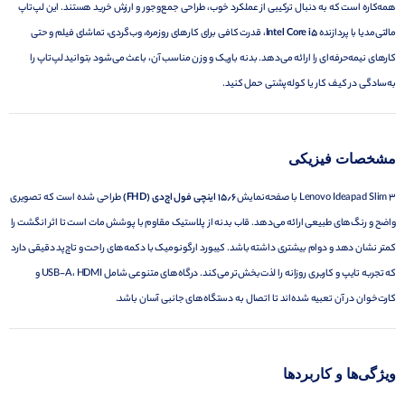
همه‌کاره است که به دنبال ترکیبی از عملکرد خوب، طراحی جمع‌وجور و ارزش خرید هستند. این لپ‌تاپ
مالتی‌مدیا با پردازنده
Intel Core i5
، قدرت کافی برای کارهای روزمره، وب‌گردی، تماشای فیلم و حتی
کارهای نیمه‌حرفه‌ای را ارائه می‌دهد. بدنه باریک و وزن مناسب آن، باعث می‌شود بتوانید لپ‌تاپ را
به‌سادگی در کیف کار یا کوله‌پشتی حمل کنید.
مشخصات فیزیکی
Lenovo Ideapad Slim 3 با صفحه‌نمایش
۱۵٫۶ اینچی فول اچ‌دی (FHD)
طراحی شده است که تصویری
واضح و رنگ‌های طبیعی ارائه می‌دهد. قاب بدنه از پلاستیک مقاوم با پوشش مات است تا اثر انگشت را
کمتر نشان دهد و دوام بیشتری داشته باشد. کیبورد ارگونومیک با دکمه‌های راحت و تاچ‌پد دقیقی دارد
که تجربه تایپ و کاربری روزانه را لذت‌بخش‌تر می‌کند. درگاه‌های متنوعی شامل USB-A، HDMI و
کارت‌خوان در آن تعبیه شده‌اند تا اتصال به دستگاه‌های جانبی آسان باشد.
ویژگی‌ها و کاربردها