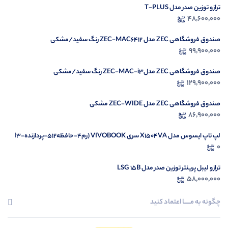
ترازو توزین صدر مدل T-PLUS
در ح
48,600,000
م
صندوق فروشگاهی ZEC مدل ZEC-MAC6412 رنگ سفید/مشکی
99,900,000
صندوق فروشگاهی ZEC مدلZEC-MAC-i3 رنگ سفید/مشکی
129,900,000
صندوق فروشگاهی ZEC مدل ZEC-WIDE مشکی
86,900,000
لپ تاپ ایسوس مدل X1504VA سری VIVOBOOK (رم4-حافظه512-پردازندهI3-
1335U)
0
ترازو لیبل پرینتر توزین صدر مدل LSG 15B
58,000,000
چگونه به مــــــا اعتماد کنید