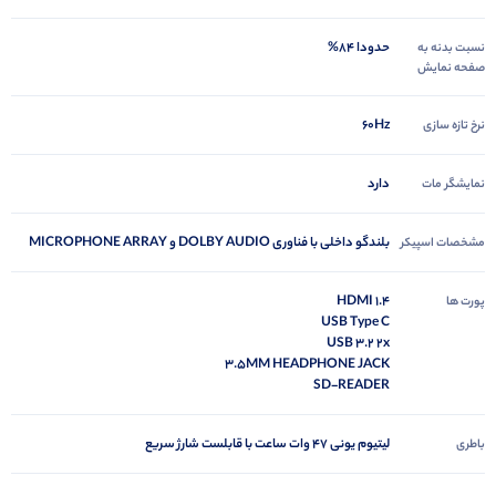
حدودا 84%
نسبت بدنه به
صفحه نمایش
60Hz
نرخ تازه سازی
دارد
نمایشگر مات
بلندگو داخلی با فناوری DOLBY AUDIO و MICROPHONE ARRAY
مشخصات اسپیکر
HDMI 1.4
پورت ها
USB Type C
USB 3.2 2x
3.5MM HEADPHONE JACK
SD-READER
لیتیوم یونی 47 وات ساعت با قابلست شارژ سریع
باطری