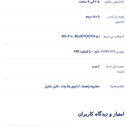
2.5 الی 4 ساعت
شارژدهی باطری
تا 170 درجه
زاویه باز شدن
مانیتور
Wi-Fi 6 , BLUETOOTH 5.1
اتصالات بی سیم
دارد – با کیفیت HD
دوربین WEBCAM
2 عدد
تعداد فن خنک
کننده
دفترچه راهنما ، آداپتور 65 وات ، کابل شارژر
اقلام همراه
امتیاز و دیدگاه کاربران