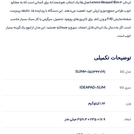
لپ‌تاپ
Lenovo Ideapad Slim 3 مدل i5
یک انتخاب هوشمندانه برای کسانی است که به عملکرد
خوب، طراحی جمع‌وجور و ارزش خرید اهمیت می‌دهند. این دستگاه با پردازنده i5، حافظه پرسرعت،
صفحه‌نمایش FHD و وزن کم، برای کاربری‌های روزمره، تحصیل، سرگرمی یا کار سبک بسیار مناسب
است. اگر به دنبال یک لپ‌تاپ قابل اعتماد، سریع و همه‌کاره هستید، این مدل از لنوو یک گزینه بسیار
خوب است.
توضیحات تکمیلی
(13420H)SLIM3-i5
مدل کالا
IDEAPAD-SLIM
سری کالا
1.62 کیلوگرم
وزن
‎۳۵۹.۳ × ۲۳۵ × ۱۷.۹ میلی متر
ابعاد