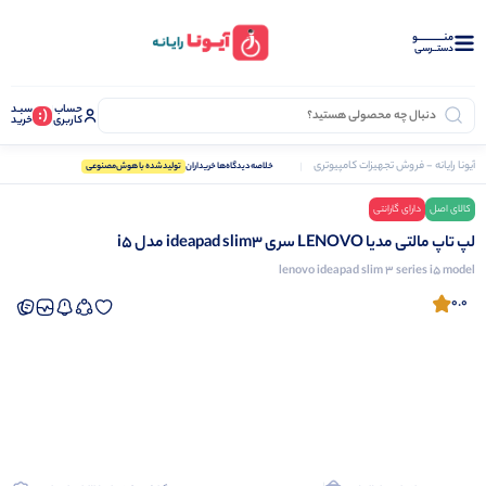
منــــــــــــو
دستــرسی
حساب
سبـد
(:
کاربری
خرید
آیونا رایانه - فروش تجهیزات کامپیوتری
لپ تاپ
لپ تاپ مالتی مدیا LENOVO سری ideapad slim3 مدل i5
خلاصه‌دیدگاه‌ها خریداران
تولید‌شده با هوش‌مصنوعی
کالای اصل
دارای گارانتی
نرم افزار دشت
لپ تاپ مالتی مدیا LENOVO سری ideapad slim3 مدل i5
lenovo ideapad slim 3 series i5 model
0.0