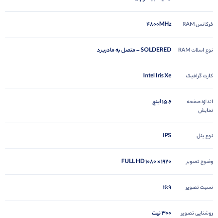
4800MHz
فرکانس RAM
SOLDERED – متصل به مادربرد
نوع اسلات RAM
Intel Iris Xe
کارت گرافیک
15.6 اینچ
اندازه صفحه
نمایش
IPS
نوع پنل
۱۹۲۰ × ۱۰۸۰ FULL HD
وضوح تصویر
16:9
نسبت تصویر
300 نیت
روشنایی تصویر