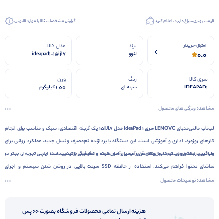
قیمت بهتری سراغ دارید ، اعلام کنید
گزارش مشخصات کالا یا موارد قانونی
برند
مدل کالا
امتیاز 0 خریدار
0.0
لنوو
ideapad1-15ijl7
سری کالا
رنگ
وزن
IDEAPAD1
سرمه ای
1.55 کیلوگرم
مشاهده ویژگی‌های محصول
لپ‌تاپ مالتی‌مدیای
LENOVO سری IdeaPad 1 مدل 15IJL7
یک گزینه اقتصادی، سبک و مناسب برای انجام
کارهای روزمره، اداری و آموزشی است. این دستگاه با پردازنده کم‌مصرف و نسل جدید، عملکرد روانی برای
وب‌گردی، تماشای ویدئو، کار با برنامه‌های آفیس و امور سبک دانشجویی ارائه می‌دهد.
طراحی باریک و وزن کم، حمل‌ونقل آن را بسیار آسان کرده و نمایشگر باکیفیت 15.6 اینچی تجربه‌ای بهتر در
تماشای محتوا فراهم می‌کند. استفاده از حافظه SSD سرعت بالایی در روشن شدن سیستم و اجرای
نرم‌افزارها ایجاد کرده و وجود پورت‌های ضروری، امکان اتصال آسان به انواع دستگاه‌ها را فراهم می‌سازد. در
مشاهده توضیحات محصول
مجموع، IdeaPad 1 15IJL7 یک لپ‌تاپ اقتصادی، کاربردی و قابل‌اعتماد برای کاربرانی است که به یک سیستم
سبک و مقرون‌به‌صرفه برای کارهای روزانه نیاز دارند.
هزینه ارسال تمامی محصولات فروشگاه بصورت << پس