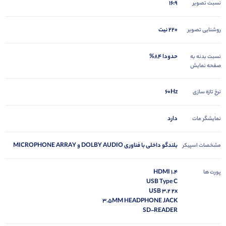
16:9
نسبت تصویر
220 نیت
روشنایی تصویر
حدودا 84%
نسبت بدنه به
صفحه نمایش
60Hz
نرخ تازه سازی
دارد
نمایشگر مات
بلندگو داخلی با فناوری DOLBY AUDIO و MICROPHONE ARRAY
مشخصات اسپیکر
HDMI 1.4
پورت ها
USB Type C
USB 3.2 2x
3.5MM HEADPHONE JACK
SD-READER