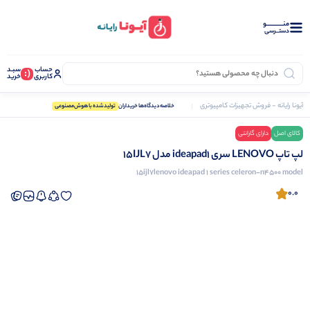
منــــــــــــو
دستــرسی
حساب
سبـد
(:
کاربری
خرید
آیونا رایانه - فروش تجهیزات کامپیوتری
لپ تاپ
لپ تاپ LENOVO سری ideapad1 مدل 15IJL7
خلاصه‌دیدگاه‌ها خریداران
تولید‌شده با هوش‌مصنوعی
کالای اصل
دارای گارانتی
نرم افزار دشت
لپ تاپ LENOVO سری ideapad1 مدل 15IJL7
15ijl7lenovo ideapad 1 series celeron-n4500 model
0.0