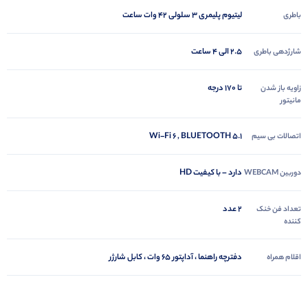
لیتیوم پلیمری 3 سلولی 42 وات ساعت
باطری
2.5 الی 4 ساعت
شارژدهی باطری
تا 170 درجه
زاویه باز شدن
مانیتور
Wi-Fi 6 , BLUETOOTH 5.1
اتصالات بی سیم
دارد – با کیفیت HD
دوربین WEBCAM
2 عدد
تعداد فن خنک
کننده
دفترچه راهنما ، آداپتور 65 وات ، کابل شارژر
اقلام همراه