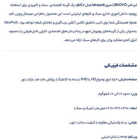
لپ تاپ LENOVO سری ideapad1 مدل 15IJL7
یک گزینه اقتصادی، سبک و کاربردی برای استفاده
روزمره، دانش‌آموزی، اداری سبک و کارهای اینترنتی است. این محصول با طراحی مینیمال و وزن کم،
همراه همیشگی شما برای تایپ، تحقیق، کلاس آنلاین، وب‌گردی و تماشای فیلم خواهد بود. IdeaPad 1
به‌عنوان یکی از گزینه‌های پرفروش لنوو در رده لپ‌تاپ‌های اقتصادی، کارایی قابل‌قبولی را با مصرف
انرژی کم و عملکرد روان برای کارهای سبک ارائه می‌دهد.
مشخصات فیزیکی
صفحه‌نمایش:
15.6 اینچ، وضوح HD یا FHD (بسته به کانفیگ)، روکش مات ضد بازتاب نور
وزن:
حدود 1.6 الی 1.7 کیلوگرم
ابعاد:
360 × 236 × 17.9 میلی‌متر (باریک و سبک)
طراحی:
بدنه پلاستیکی مقاوم با کیفیت ساخت خوب
وب‌کم:
720p با شاتر امنیتی