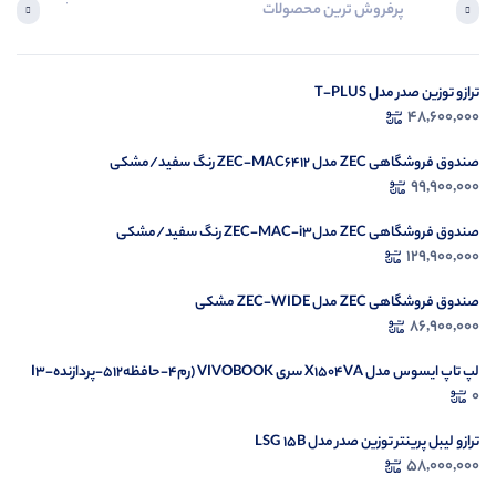
پرفروش ترین محصولات
آخرین محصول
ترازو توزین صدر مدل T-PLUS
در ح
48,600,000
م
صندوق فروشگاهی ZEC مدل ZEC-MAC6412 رنگ سفید/مشکی
99,900,000
صندوق فروشگاهی ZEC مدلZEC-MAC-i3 رنگ سفید/مشکی
129,900,000
صندوق فروشگاهی ZEC مدل ZEC-WIDE مشکی
86,900,000
لپ تاپ ایسوس مدل X1504VA سری VIVOBOOK (رم4-حافظه512-پردازندهI3-
1335U)
0
ترازو لیبل پرینتر توزین صدر مدل LSG 15B
58,000,000