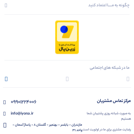
چگونه به مــــــا اعتماد کنید
ما در شبکه های اجتماعی
مرکز تماس مشتریان
09901224006
info@iyona.ir
به صورت شبانه روزی پشتیبان شما
هستیم
مازندران - بابلسر - بهنمیر - گلستان 8 - پاساژ آسمان -
رضایت مشتری برای ما در اولویت است
واحد 31