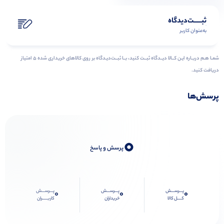
ثبـــــت‌دیدگاه
به‌عنوان کاربر
شمـا هـم دربـاره ایـن کــالا دیــدگاه ثبــت کنید، بــا ثبــت‌دیـدگاه بر روی کالاهای خریداری شده ۵ امتیاز
دریافت کنید.
پرسش‌ها
0
پرسش و پاسخ
پـــرســـش
پـــرســـش
پـــرســـش
0
0
0
کــــل کالا
خریداران
کاربـــــران