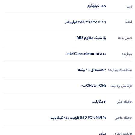
1.55 کیلوگرم
وزن
‎۳۵۹.۳ × ۲۳۵ × ۱۷.۹ میلی متر
ابعاد
پلاستیک مقاوم ABS
جنس بدنه
Intel Core celeron-n4500
پردازنده
2 هسته ای – 2 رشته
مشخصات پردازنده
1.1GHz تا 2.8GHz
فرکانس پردازنده
4 مگابایت
حافظه کش
SSD PCIe NVMe ظرفیت 256 گیگابایت
حافظه داخلی
ندارد
قابلیت ارتقاء