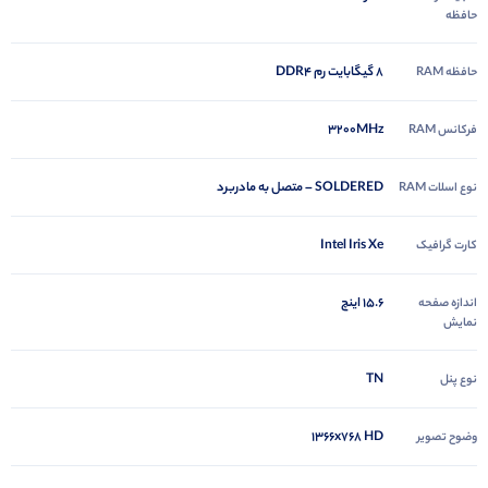
حافظه
8 گیگابایت رم DDR4
حافظه RAM
3200MHz
فرکانس RAM
SOLDERED – متصل به مادربرد
نوع اسلات RAM
Intel Iris Xe
کارت گرافیک
15.6 اینچ
اندازه صفحه
نمایش
TN
نوع پنل
۱۳۶۶x۷۶۸ HD
وضوح تصویر