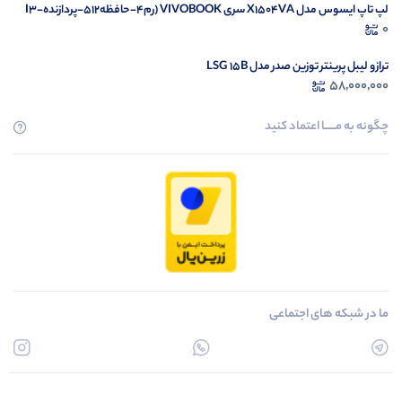
لپ تاپ ایسوس مدل X1504VA سری VIVOBOOK (رم4-حافظه512-پردازندهI3-
1335U)
0
ترازو لیبل پرینتر توزین صدر مدل LSG 15B
58,000,000
چگونه به مــــــا اعتماد کنید
ما در شبکه های اجتماعی