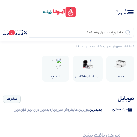
منــــــــــــو
دستــرسی
حساب
سبـد
(:
کاربری
خرید
0 کالا
آیونا رایانه - فروش تجهیزات کامپیوتری
موبایل
ترازو
پرینتر
تجهیزات فروشگاهی
لپ تاپ
موبایل
فیلتر ها
مرتب‌سازی
جدیدترین
بروزترین ها
پرفروش ترین
پربازدید ترین
ارزان ترین
گران ترین
موردی یافت نشد