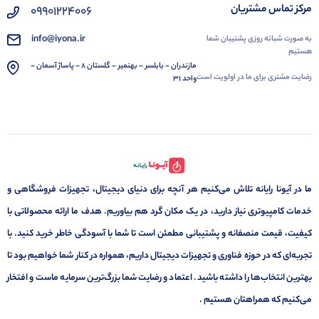
مرکز تماس مشتریان
09901224006
info@iyona.ir
به صورت شبانه روزی پشتیبان شما
هستیم
مازندران - بابلسر - بهنمیر - گلستان 8 - پاساژ آسمان -
رضایت مشتری برای ما در اولویت است
واحد 31
ما در آیونا رایانه تلاش می‌کنیم هر آنچه برای دنیای دیجیتال، تجهیزات فروشگاهی و
خدمات کامپیوتری نیاز دارید، در یک مکان گرد هم بیاوریم. هدف ما ارائه محصولاتی با
کیفیت، قیمت منصفانه و پشتیبانی مطمئن است تا شما با آسودگی خاطر خرید کنید. با
تجربه‌ای که در حوزه فناوری و تجهیزات دیجیتال داریم، همواره در کنار شما خواهیم بود تا
بهترین انتخاب‌ها را داشته باشید. اعتماد و رضایت شما بزرگ‌ترین سرمایه ماست و افتخار
می‌کنیم که همراهتان هستیم .